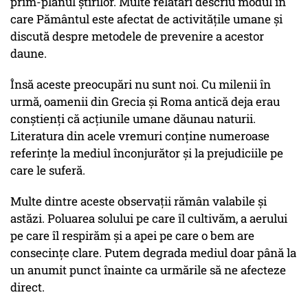
prim-planul știrilor. Multe relatări descriu modul în
care Pământul este afectat de activitățile umane și
discută despre metodele de prevenire a acestor
daune.
Însă aceste preocupări nu sunt noi. Cu milenii în
urmă, oamenii din Grecia și Roma antică deja erau
conștienți că acțiunile umane dăunau naturii.
Literatura din acele vremuri conține numeroase
referințe la mediul înconjurător și la prejudiciile pe
care le suferă.
Multe dintre aceste observații rămân valabile și
astăzi. Poluarea solului pe care îl cultivăm, a aerului
pe care îl respirăm și a apei pe care o bem are
consecințe clare. Putem degrada mediul doar până la
un anumit punct înainte ca urmările să ne afecteze
direct.