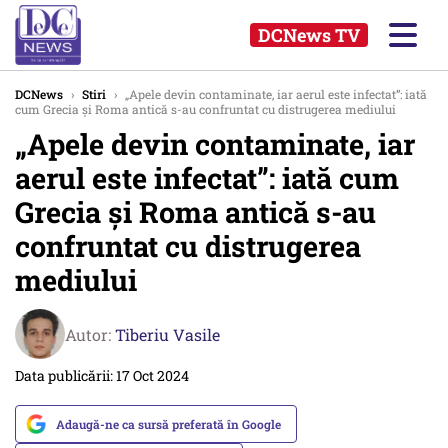
DCNews TV
DCNews
›
Stiri
›
„Apele devin contaminate, iar aerul este infectat”: iată
cum Grecia și Roma antică s-au confruntat cu distrugerea mediului
„Apele devin contaminate, iar
aerul este infectat”: iată cum
Grecia și Roma antică s-au
confruntat cu distrugerea
mediului
Autor:
Tiberiu Vasile
Data publicării: 17 Oct 2024
Adaugă-ne ca sursă preferată în Google