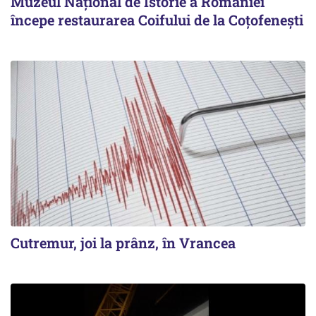
Muzeul Național de Istorie a României
începe restaurarea Coifului de la Coțofenești
Cutremur, joi la prânz, în Vrancea