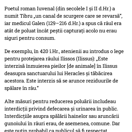
Poetul roman Iuvenal (din secolele I și II d.Hr.) a
numit Tibru „un canal de scurgere care se revarsă”,
iar medicul Galen (129–216 d.Hr.) a spus că râul era
atât de poluat încât peștii capturați acolo nu erau
siguri pentru consum.
De exemplu, în 420 î.Hr., atenienii au introdus o lege
pentru protejarea râului Ilissos (Ilissus): „Este
interzisă înmuierea pieilor [de animale] în Ilissus
deasupra sanctuarului lui Heracles și tăbăcirea
acestora. Este interzis să se arunce reziduurile de
spălare în râu.”
Alte măsuri pentru reducerea poluării includeau
interdicții privind defecarea și urinarea în public.
Interdicțiile asupra spălării hainelor sau aruncării
gunoiului în râuri erau, de asemenea, comune. Dar
este puțin probabil ca publicul să fi respectat