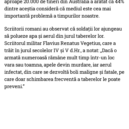
aproape 20.000 de tineri din Australia a arătat că 44%
dintre aceștia consideră că mediul este cea mai
importantă problemă a timpurilor noastre.
Scriitorii romani au observat că soldații lor ajungeau
să polueze apa și aerul din jurul taberelor lor.
Scriitorul militar Flavius Renatus Vegetius, care a
trăit în jurul secolelor IV și V d.Hr., a notat: „Dacă o
armată numeroasă rămâne mult timp într-un loc
vara sau toamna, apele devin murdare, iar aerul
infectat, din care se dezvoltă boli maligne și fatale, pe
care doar schimbarea frecventă a taberelor le poate
preveni.”