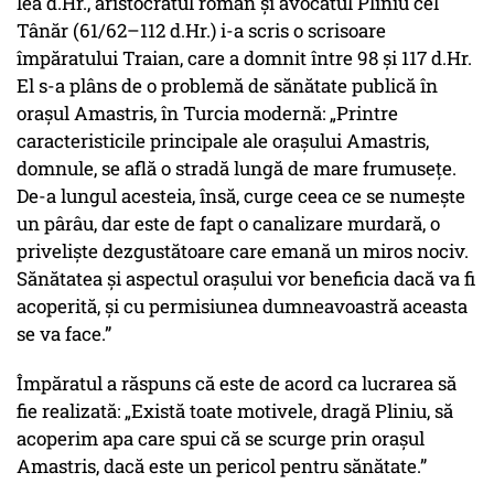
lea d.Hr., aristocratul roman și avocatul Pliniu cel
Tânăr (61/62–112 d.Hr.) i-a scris o scrisoare
împăratului Traian, care a domnit între 98 și 117 d.Hr.
El s-a plâns de o problemă de sănătate publică în
orașul Amastris, în Turcia modernă: „Printre
caracteristicile principale ale orașului Amastris,
domnule, se află o stradă lungă de mare frumusețe.
De-a lungul acesteia, însă, curge ceea ce se numește
un pârâu, dar este de fapt o canalizare murdară, o
priveliște dezgustătoare care emană un miros nociv.
Sănătatea și aspectul orașului vor beneficia dacă va fi
acoperită, și cu permisiunea dumneavoastră aceasta
se va face.”
Împăratul a răspuns că este de acord ca lucrarea să
fie realizată: „Există toate motivele, dragă Pliniu, să
acoperim apa care spui că se scurge prin orașul
Amastris, dacă este un pericol pentru sănătate.”