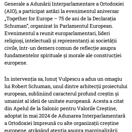
Generale a Adunării Interparlamentare a Ortodoxiei
(AIO), a participat astăzi la evenimentul aniversar
„Together for Europe – 75 de ani de la Declarația
Schuman”, organizat în Parlamentul European.
Evenimentul a reunit europarlamentari, lideri
religioși, intelectuali și reprezentanți ai societății
civile, într-un demers comun de reflecție asupra
fundamentelor spirituale și morale ale construcției
europene.
În intervenția sa, Ionuț Vulpescu a adus un omagiu
lui Robert Schuman, unul dintre arhitecții proiectului
european, subliniind caracterul profund creștin și
umanist al ideii de unitate europeană. Acesta a citat
din Apelul de la Salonic pentru Valorile Creștine,
adoptat în mai 2024 de Adunarea Interparlamentară
a Ortodoxiei împreună cu alte organizații creștine
europene, atrăgând atenția asupra marginalizării