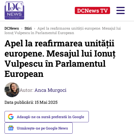
DCNews TV
DCNews
›
Stiri
›
Apel la reafirmarea unității europene. Mesajul lui
Ionuț Vulpescu în Parlamentul European
Apel la reafirmarea unității
europene. Mesajul lui Ionuț
Vulpescu în Parlamentul
European
Autor:
Anca Murgoci
Data publicării: 15 Mai 2025
Adaugă-ne ca sursă preferată în Google
Urmărește-ne pe Google News