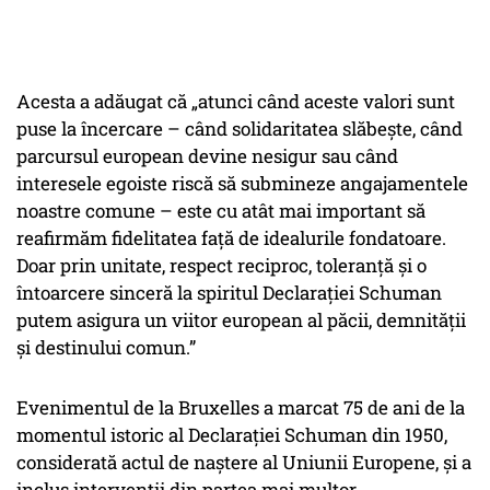
Acesta a adăugat că „atunci când aceste valori sunt
puse la încercare – când solidaritatea slăbește, când
parcursul european devine nesigur sau când
interesele egoiste riscă să submineze angajamentele
noastre comune – este cu atât mai important să
reafirmăm fidelitatea față de idealurile fondatoare.
Doar prin unitate, respect reciproc, toleranță și o
întoarcere sinceră la spiritul Declarației Schuman
putem asigura un viitor european al păcii, demnității
și destinului comun.”
Evenimentul de la Bruxelles a marcat 75 de ani de la
momentul istoric al Declarației Schuman din 1950,
considerată actul de naștere al Uniunii Europene, și a
inclus intervenții din partea mai multor