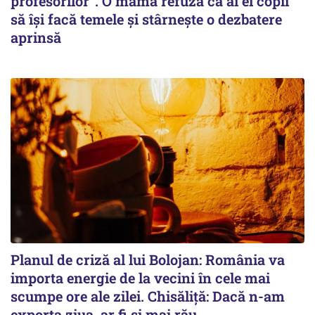
profesorilor”. O mamă refuză ca ai ei copii
să își facă temele și stârnește o dezbatere
aprinsă
Planul de criză al lui Bolojan: România va
importa energie de la vecini în cele mai
scumpe ore ale zilei. Chisăliță: Dacă n-am
exporta ziua, ar fi și mai rău