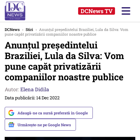
DCNews TV
DCNews
›
Stiri
›
Anunțul președintelui Braziliei, Lula da Silva: Vom
pune capăt privatizării companiilor noastre publice
Anunțul președintelui
Braziliei, Lula da Silva: Vom
pune capăt privatizării
companiilor noastre publice
Autor:
Elena Didila
Data publicării: 14 Dec 2022
Adaugă-ne ca sursă preferată în Google
Urmărește-ne pe Google News