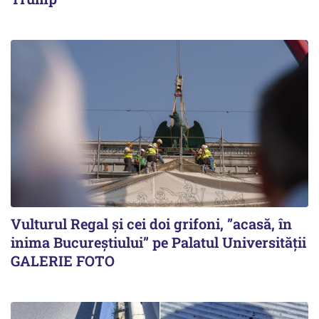
Vulturul Regal și cei doi grifoni, ”acasă, în
inima Bucureștiului” pe Palatul Universității
GALERIE FOTO