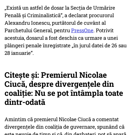
„Există un astfel de dosar la Secția de Urmărire
Penală și Criminalistică”, a declarat procurorul
Alexandru Ionescu, purtătorul de cuvânt al
Parchetului General, pentru
PressOne
. Potrivit
acestuia, dosarul a fost deschis ca urmare a unei
plângeri penale înregistrate „în jurul datei de 26 sau
28 ianuarie”.
Citește și: Premierul Nicolae
Ciucă, despre divergențele din
coaliție: Nu se pot întâmpla toate
dintr-odată
Amintim că premierul Nicolae Ciucă a comentat
divergențele din coaliția de guvernare, spunând că
este nevoie de timp și că, din dezbateri, pot să apară