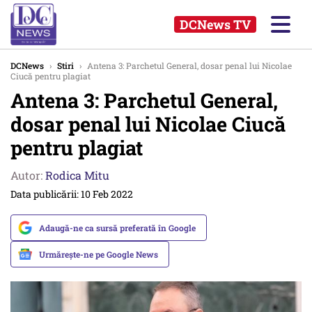
DCNews TV
DCNews
›
Stiri
›
Antena 3: Parchetul General, dosar penal lui Nicolae
Ciucă pentru plagiat
Antena 3: Parchetul General,
dosar penal lui Nicolae Ciucă
pentru plagiat
Autor:
Rodica Mitu
Data publicării: 10 Feb 2022
Adaugă-ne ca sursă preferată în Google
Urmărește-ne pe Google News