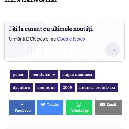
Fiți la curent cu ultimele noutăți.
Urmăriți DCNews și pe
Google News
→
pensii
realitatea tv
eugen nicolicea
dat afara
emisiune
2009
andreea cretulescu
Twitter
Email
Facebook
WhatsApp