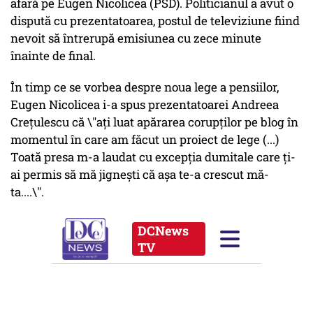
afară pe Eugen Nicolicea (PSD). Politicianul a avut o
dispută cu prezentatoarea, postul de televiziune fiind
nevoit să întrerupă emisiunea cu zece minute
înainte de final.
În timp ce se vorbea despre noua lege a pensiilor,
Eugen Nicolicea i-a spus prezentatoarei Andreea
Creţulescu că \"aţi luat apărarea corupţilor pe blog în
momentul în care am făcut un proiect de lege (...)
Toată presa m-a laudat cu excepţia dumitale care ţi-
ai permis să mă jigneşti că aşa te-a crescut mă-
ta....\".