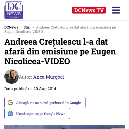
DCNews TV
DCNews
›
Stiri
›
Andreea Crețulescu l-a dat afară din emisiune pe
Eugen Nicolicea-VIDEO
Andreea Crețulescu l-a dat
afară din emisiune pe Eugen
Nicolicea-VIDEO
Autor:
Anca Murgoci
Data publicării: 20 Aug 2014
Adaugă-ne ca sursă preferată în Google
Urmărește-ne pe Google News