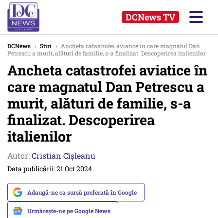
DCNews TV
DCNews
›
Stiri
›
Ancheta catastrofei aviatice în care magnatul Dan
Petrescu a murit, alături de familie, s-a finalizat. Descoperirea italienilor
Ancheta catastrofei aviatice în
care magnatul Dan Petrescu a
murit, alături de familie, s-a
finalizat. Descoperirea
italienilor
Autor:
Cristian Cîșleanu
Data publicării: 21 Oct 2024
Adaugă-ne ca sursă preferată în Google
Urmărește-ne pe Google News