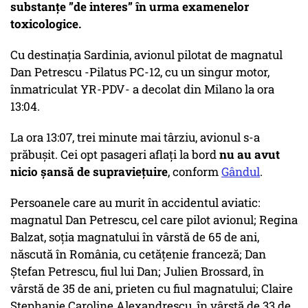
substanțe ”
de interes
” în urma examenelor
toxicologice.
Cu destinația Sardinia, avionul pilotat de magnatul
Dan Petrescu -Pilatus PC-12, cu un singur motor,
înmatriculat YR-PDV- a decolat din Milano la ora
13:04.
La ora 13:07, trei minute mai târziu, avionul s-a
prăbușit. Cei opt pasageri aflați la bord
nu au avut
nicio șansă de supraviețuire
, conform
Gândul
.
Persoanele care au murit în accidentul aviatic:
magnatul Dan Petrescu, cel care pilot avionul; Regina
Balzat, soția magnatului în vârstă de 65 de ani,
născută în România, cu cetățenie franceză; Dan
Ștefan Petrescu, fiul lui Dan; Julien Brossard, în
vârstă de 35 de ani, prieten cu fiul magnatului; Claire
Stephanie Caroline Alexandrescu, în vârstă de 33 de