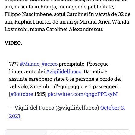
ani; născută în Franța, manager de publicitate;
Filippo Nascimbene, soțul Carolinei în vârstă de 32 de
ani; Raphael, fiul lor de un an și Miruna Anca Wanda
Lozinschi, mama Carolinei Alexandrescu.
VIDEO:
????
#Milano
,
#aereo
precipitato. Prosegue
l’intervento dei
#vigilidelfuoco
. Da notizie
assunte sarebbero state 8 le persone a bordo del
velivolo, 2 membri d’equipaggio e 6 passeggeri
[
#3ottobre
15:15]
pic.twitter.com/qngzPPDsyM
— Vigili del Fuoco (@vigilidelfuoco)
October 3,
2021