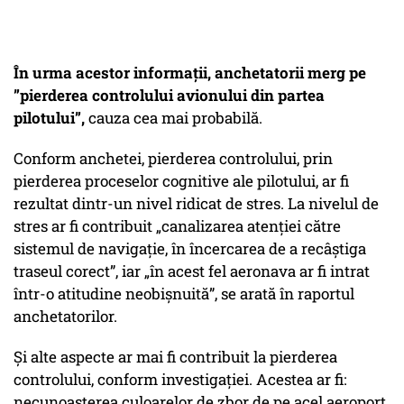
În urma acestor informații, anchetatorii merg pe
”
pierderea controlului avionului din partea
pilotului
”,
cauza cea mai probabilă.
Conform anchetei, pierderea controlului, prin
pierderea proceselor cognitive ale pilotului, ar fi
rezultat dintr-un nivel ridicat de stres. La nivelul de
stres ar fi contribuit „
canalizarea atenţiei către
sistemul de navigaţie, în încercarea de a recâștiga
traseul corect”
, iar „
în acest fel aeronava ar fi intrat
într-o atitudine neobișnuită
”, se arată în raportul
anchetatorilor.
Și alte aspecte ar mai fi contribuit la pierderea
controlului, conform investigației. Acestea ar fi:
necunoașterea culoarelor de zbor de pe acel aeroport,