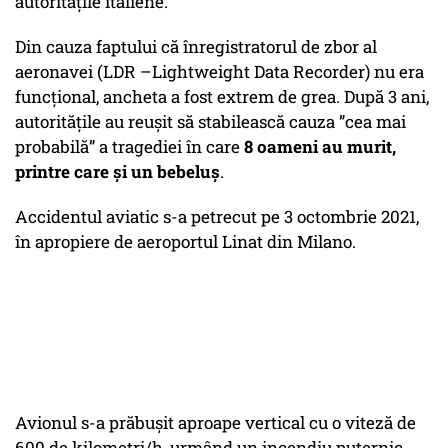
autoritățile italiene.
Din cauza faptului că înregistratorul de zbor al
aeronavei (LDR –Lightweight Data Recorder) nu era
funcțional, ancheta a fost extrem de grea. După 3 ani,
autoritățile au reușit să stabilească cauza ”
cea mai
probabilă
” a tragediei în care
8 oameni au murit,
printre care și un bebeluș
.
Accidentul aviatic s-a petrecut pe 3 octombrie 2021,
în apropiere de aeroportul Linat din Milano.
Avionul s-a prăbușit aproape vertical cu o viteză de
600 de kilometri/h, urmând un incendiu puternic