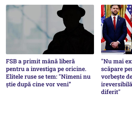
FSB a primit mână liberă
"Nu mai ex
pentru a investiga pe oricine.
scăpare pe
Elitele ruse se tem: "Nimeni nu
vorbește de
știe după cine vor veni”
ireversibilă
diferit"