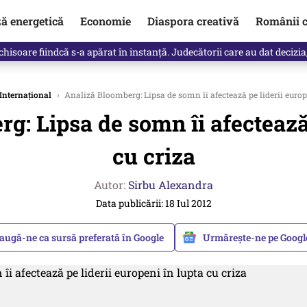
ză energetică
Economie
Diaspora creativă
Românii c
clinti pe Ilie Bolojan de la Palatul Victoria. Verdictul lui Bogdan Chiri
Internațional
›
Analiză Bloomberg: Lipsa de somn îi afectează pe liderii europe
g: Lipsa de somn îi afectează 
cu criza
Autor:
Sirbu Alexandra
Data publicării: 18 Iul 2012
augă-ne ca sursă preferată în Google
Urmărește-ne pe Goog