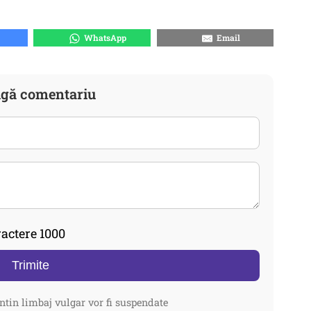
WhatsApp
Email
gă comentariu
actere 1000
Trimite
ntin limbaj vulgar vor fi suspendate