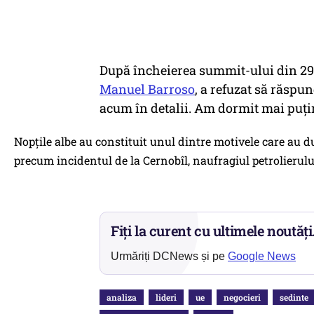
După încheierea summit-ului din 29 
Manuel Barroso
, a refuzat să răspun
acum în detalii. Am dormit mai puţin 
Nopțile albe au constituit unul dintre motivele care au du
precum incidentul de la Cernobîl, naufragiul petrolierul
Fiți la curent cu ultimele noutăți
Urmăriți DCNews și pe
Google News
analiza
lideri
ue
negocieri
sedinte