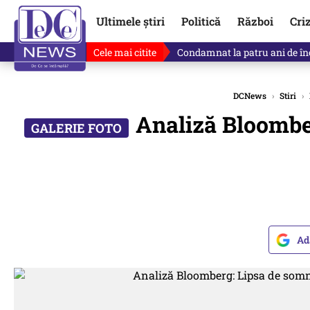
Ultimele știri
Politică
Război
Cri
Cele mai citite
Singurul lucru care l-ar putea 
DCNews
›
Stiri
›
Analiză Bloomber
Ad