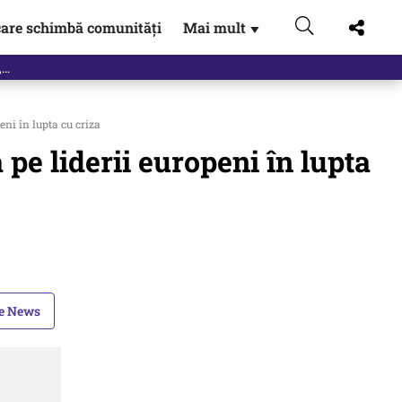
are schimbă comunități
Mai mult
▼
eac
ni în lupta cu criza
pe liderii europeni în lupta
le News