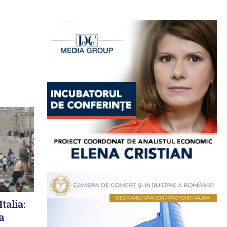
talia:
a