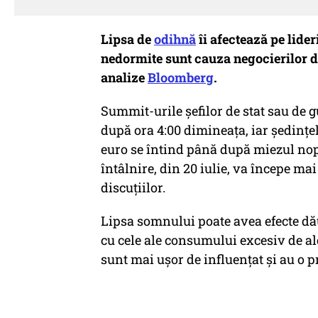
Lipsa de
odihnă
îi afectează pe lider
nedormite sunt cauza negocierilor d
analize
Bloomberg
.
Summit-urile șefilor de stat sau de 
după ora 4:00 dimineața, iar ședințe
euro se întind până după miezul nopț
întâlnire, din 20 iulie, va începe m
discuțiilor.
Lipsa somnului poate avea efecte d
cu cele ale consumului excesiv de alc
sunt mai ușor de influențat și au o p