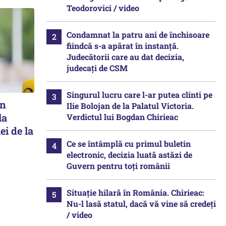
Teodorovici / video
Condamnat la patru ani de închisoare
fiindcă s-a apărat în instanță.
Judecătorii care au dat decizia,
judecați de CSM
Singurul lucru care l-ar putea clinti pe
în
Ilie Bolojan de la Palatul Victoria.
la
Verdictul lui Bogdan Chirieac
ei de la
Ce se întâmplă cu primul buletin
electronic, decizia luată astăzi de
Guvern pentru toți românii
Situație hilară în România. Chirieac:
Nu-l lasă statul, dacă vă vine să credeți
/ video