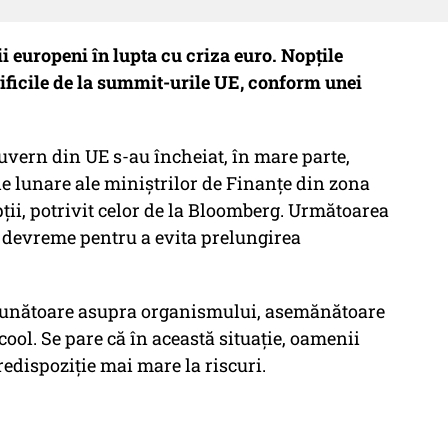
ii europeni în lupta cu criza euro. Nopțile
ificile de la summit-urile UE, conform unei
guvern din UE s-au încheiat, în mare parte,
le lunare ale miniștrilor de Finanțe din zona
ii, potrivit celor de la Bloomberg. Următoarea
ai devreme pentru a evita prelungirea
ăunătoare asupra organismului, asemănătoare
ool. Se pare că în această situație, oamenii
redispoziție mai mare la riscuri.