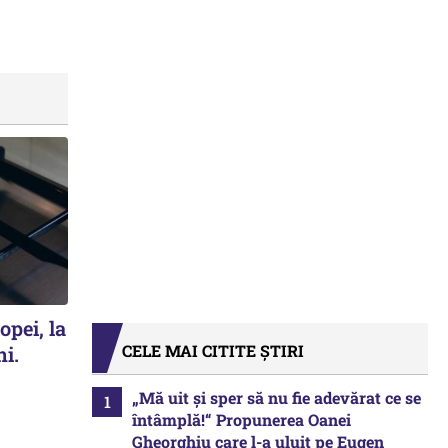
opei, la
CELE MAI CITITE ȘTIRI
ni.
„Mă uit și sper să nu fie adevărat ce se
întâmplă!“ Propunerea Oanei
Gheorghiu care l-a uluit pe Eugen