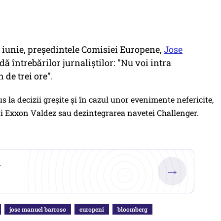
iunie, preşedintele Comisiei Europene,
Jose
dă întrebărilor jurnaliștilor: "Nu voi intra
de trei ore".
s la decizii greșite și în cazul unor evenimente nefericite,
ui Exxon Valdez sau dezintegrarea navetei Challenger.
.
→
jose manuel barroso
europeni
bloomberg