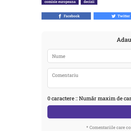
comisie europeana
decizii
Facebook
Twitter
Adau
0
caractere :: Număr maxim de car
* Comentariile care co