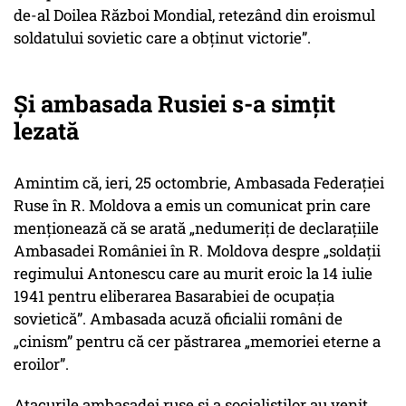
de-al Doilea Război Mondial, retezând din eroismul
soldatului sovietic care a obținut victorie”.
Și ambasada Rusiei s-a simțit
lezată
Amintim că, ieri, 25 octombrie, Ambasada Federației
Ruse în R. Moldova a emis un comunicat prin care
menționează că se arată „nedumeriți de declarațiile
Ambasadei României în R. Moldova despre „soldații
regimului Antonescu care au murit eroic la 14 iulie
1941 pentru eliberarea Basarabiei de ocupația
sovietică”. Ambasada acuză oficialii români de
„cinism” pentru că cer păstrarea „memoriei eterne a
eroilor”.
Atacurile ambasadei ruse și a socialiștilor au venit