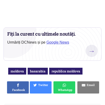
Fiți la curent cu ultimele noutăți.
Urmăriți DCNews și pe
Google News
→
moldova
basarabia
republica moldova
Twitter
Email
Facebook
WhatsApp