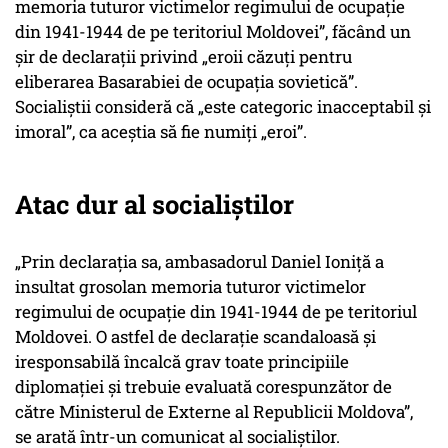
memoria tuturor victimelor regimului de ocupație
din 1941-1944 de pe teritoriul Moldovei”, făcând un
șir de declarații privind „eroii căzuți pentru
eliberarea Basarabiei de ocupația sovietică”.
Socialiștii consideră că „este categoric inacceptabil și
imoral”, ca aceștia să fie numiți „eroi”.
Atac dur al socialiștilor
„Prin declarația sa, ambasadorul Daniel Ioniță a
insultat grosolan memoria tuturor victimelor
regimului de ocupație din 1941-1944 de pe teritoriul
Moldovei. O astfel de declarație scandaloasă și
iresponsabilă încalcă grav toate principiile
diplomației și trebuie evaluată corespunzător de
către Ministerul de Externe al Republicii Moldova”,
se arată într-un comunicat al socialiștilor.