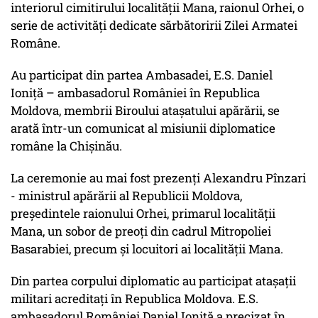
interiorul cimitirului localității Mana, raionul Orhei, o
serie de activități dedicate sărbătoririi Zilei Armatei
Române.
Au participat din partea Ambasadei, E.S. Daniel
Ioniță – ambasadorul României în Republica
Moldova, membrii Biroului atașatului apărării, se
arată într-un comunicat al misiunii diplomatice
române la Chișinău.
La ceremonie au mai fost prezenți Alexandru Pînzari
- ministrul apărării al Republicii Moldova,
președintele raionului Orhei, primarul localității
Mana, un sobor de preoți din cadrul Mitropoliei
Basarabiei, precum și locuitori ai localității Mana.
Din partea corpului diplomatic au participat atașații
militari acreditați în Republica Moldova. E.S.
ambasadorul României Daniel Ioniță a precizat în