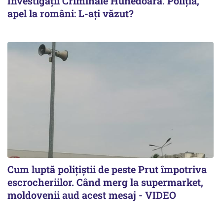
Investigații Criminale Hunedoara. Poliția,
apel la români: L-ați văzut?
Cum luptă polițiștii de peste Prut împotriva
escrocheriilor. Când merg la supermarket,
moldovenii aud acest mesaj - VIDEO