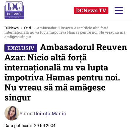
DCNews TV
DCNews
›
Stiri
›
Ambasadorul Reuven Azar: Nicio altă forță
internațională nu va lupta împotriva Hamas pentru noi. Nu vreau să mă
amăgesc singur
Ambasadorul Reuven
Azar: Nicio altă forță
internațională nu va lupta
împotriva Hamas pentru noi.
Nu vreau să mă amăgesc
singur
Autor:
Doinița Manic
Data publicării: 29 Iul 2024