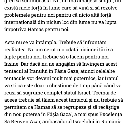
greu să schimbi asta. Nu, nu mă amăgesc singur, nu
există nicio forță în lume care să vină și să rezolve
problemele pentru noi pentru că nicio altă forță
internațională din niciun loc din lume nu va lupta
împotriva Hamas pentru noi.
Asta nu se va întâmpla. Trebuie să înfruntăm
realitatea. Nu am cerut niciodată niciunei țări să
lupte pentru noi, trebuie să o facem pentru noi
înșine. Dar dacă nu ne angajăm să învingem acest
tentacul al Iranului în Fâșia Gaza, atunci celelalte
tentacule vor deveni mult mai puternice, iar Iranul
va ști că este doar o chestiune de timp până când va
reuși să sugrume complet statul Israel. Tocmai de
aceea trebuie să tăiem acest tentacul și nu trebuie să
permitem ca Hamas să se regrupeze și să recâștige
din nou puterea în Fâșia Gaza", a mai spus Excelența
Sa Reuven Azar, ambasadorul Israelului în România.