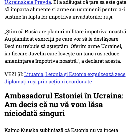
Ukrainskaia Pravda
. El a adăugat că țara sa este gata
să împartă alimente și arme cu ucrainenii pentru a-i
susține în lupta lor împotriva invadatorilor ruși.
„Știm că Rusia are planuri militare împotriva noastră.
Au planificat exerciții pe care vor să le desfășoare.
Deci nu trebuie să așteptăm. Oferim arme Ucrainei,
iar fiecare Javelin care lovește un tanc rus reduce
amenințarea împotriva noastră.”, a declarat acesta.
VEZI ȘI:
Lituania, Letonia şi Estonia expulzează zece
diplomaţi ruşi prin acţiuni coordonate
Ambasadorul Estoniei în Ucraina:
Am decis că nu vă vom lăsa
niciodată singuri
Kaimo Kuuska subliniază că Estonia nu va înceta