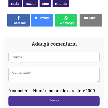
rusia
razboi
atac
estonia
Twitter
Email
Facebook
WhatsApp
Adaugă comentariu
0
caractere :: Număr maxim de caractere 1000
Trimite