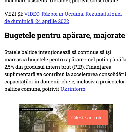
mai mare asistență Ucrainei, potrivit sursei citate.
VEZI ȘI:
VIDEO: Război în Ucraina. Rezumatul zilei
de duminică, 24 aprilie 2022
Bugetele pentru apărare, majorate
Statele baltice intenționează să continue să își
mărească bugetele pentru apărare - cel puțin până la
2,5% din produsul intern brut (PIB). Finanțarea
suplimentară va contribui la accelerarea consolidării
capacităților în domenii-cheie, inclusiv a proiectelor
baltice comune, potrivit
Ukrinform
.
Citește articolul