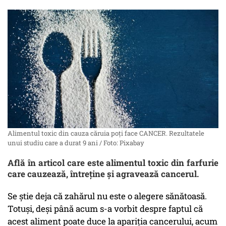
Alimentul toxic din cauza căruia poți face CANCER. Rezultatele
unui studiu care a durat 9 ani / Foto: Pixabay
Află în articol care este alimentul toxic din farfurie
care cauzează, întreține și agravează cancerul.
Se știe deja că zahărul nu este o alegere sănătoasă.
Totuși, deși până acum s-a vorbit despre faptul că
acest aliment poate duce la apariția cancerului, acum