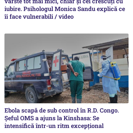
vârste tot mai mici, chiar și cei crescuți cu
iubire. Psihologul Monica Sandu explică ce
îi face vulnerabili / video
Ebola scapă de sub control în R.D. Congo.
Șeful OMS a ajuns la Kinshasa: Se
intensifică într-un ritm excepţional