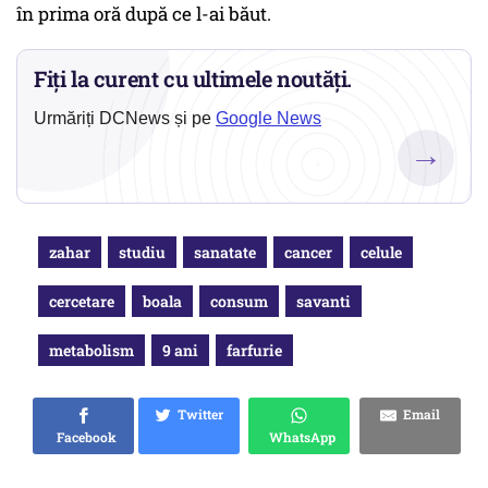
în prima oră după ce l-ai băut.
Fiți la curent cu ultimele noutăți.
Urmăriți DCNews și pe
Google News
→
zahar
studiu
sanatate
cancer
celule
cercetare
boala
consum
savanti
metabolism
9 ani
farfurie
Twitter
Email
Facebook
WhatsApp