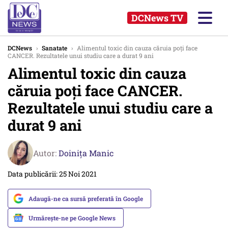
DCNews TV
DCNews
›
Sanatate
›
Alimentul toxic din cauza căruia poți face
CANCER. Rezultatele unui studiu care a durat 9 ani
Alimentul toxic din cauza
căruia poți face CANCER.
Rezultatele unui studiu care a
durat 9 ani
Autor:
Doinița Manic
Data publicării: 25 Noi 2021
Adaugă-ne ca sursă preferată în Google
Urmărește-ne pe Google News