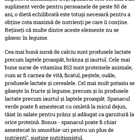
supliment verde pentru persoanele de peste 50 de
ani, o dietă echilibrată este totuşi necesară pentru a
obţine cota maximă de nutrienţi pe care îi conţine.
Reţineţi că multe dintre aceste elemente nu se
găsesc în legume.
Cea mai bună sursă de calciu sunt produsele lactate
precum laptele proaspăt, brânza şi iaurtul. Cele mai
bune surse de vitamina B12 sunt proteinele animale,
cum ar fi carnea de vită, ficatul, peştele, ouăle,
produsele lactate şi cerealele. Cel mai mult potasiu se
găseşte în fructe şi legume, precum şi în produsele
lactate precum iaurtul şi laptele proaspăt. Spanacul
verde poate fi amestecat cu omletă la micul dejun,
tăiat în salate pentru prânz şi adăugat ca garnitură la
orice proteină. Bonus - spanacul poate fi chiar
amestecat în smoothie-uri pentru un plus de
nutrienţi", susţine nutriţionistul.