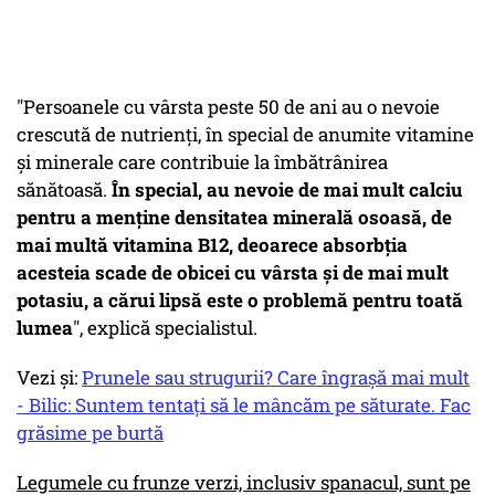
"Persoanele cu vârsta peste 50 de ani au o nevoie
crescută de nutrienţi, în special de anumite vitamine
şi minerale care contribuie la îmbătrânirea
sănătoasă.
În special, au nevoie de mai mult calciu
pentru a menţine densitatea minerală osoasă, de
mai multă vitamina B12, deoarece absorbţia
acesteia scade de obicei cu vârsta şi de mai mult
potasiu, a cărui lipsă este o problemă pentru toată
lumea
", explică specialistul.
Vezi și:
Prunele sau strugurii? Care îngrașă mai mult
- Bilic: Suntem tentați să le mâncăm pe săturate. Fac
grăsime pe burtă
Legumele cu frunze verzi, inclusiv spanacul, sunt pe