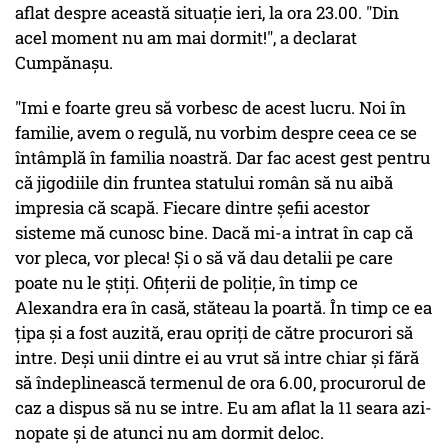
aflat despre această situaţie ieri, la ora 23.00. "Din
acel moment nu am mai dormit!", a declarat
Cumpănaşu.
"Imi e foarte greu să vorbesc de acest lucru. Noi în
familie, avem o regulă, nu vorbim despre ceea ce se
întâmplă în familia noastră. Dar fac acest gest pentru
că jigodiile din fruntea statului român să nu aibă
impresia că scapă. Fiecare dintre şefii acestor
sisteme mă cunosc bine. Dacă mi-a intrat în cap că
vor pleca, vor pleca! Şi o să vă dau detalii pe care
poate nu le ştiţi. Ofiţerii de poliţie, în timp ce
Alexandra era în casă, stăteau la poartă. În timp ce ea
ţipa şi a fost auzită, erau opriţi de către procurori să
intre. Deşi unii dintre ei au vrut să intre chiar şi fără
să îndeplinească termenul de ora 6.00, procurorul de
caz a dispus să nu se intre. Eu am aflat la 11 seara azi-
nopate şi de atunci nu am dormit deloc.