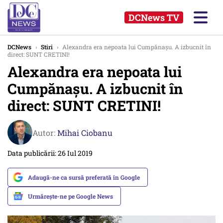
DCNews TV
DCNews
›
Stiri
›
Alexandra era nepoata lui Cumpănașu. A izbucnit în
direct: SUNT CRETINI!
Alexandra era nepoata lui
Cumpănașu. A izbucnit în
direct: SUNT CRETINI!
Autor:
Mihai Ciobanu
Data publicării: 26 Iul 2019
Adaugă-ne ca sursă preferată în Google
Urmărește-ne pe Google News