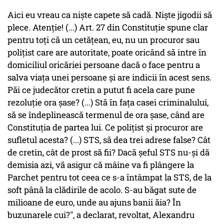
Aici eu vreau ca nişte capete să cadă. Nişte jigodii să
plece. Atenţie! (...) Art. 27 din Constituţie spune clar
pentru toţi că un cetăţean, eu, nu un procuror sau
poliţist care are autoritate, poate oricând să intre în
domiciliul oricăriei persoane dacă o face pentru a
salva viaţa unei persoane şi are indicii în acest sens.
Păi ce judecător cretin a putut fi acela care pune
rezoluţie ora şase? (...) Stă în faţa casei criminalului,
să se îndeplinească termenul de ora şase, când are
Constituţia de partea lui. Ce poliţist şi procuror are
sufletul acesta? (...) STS, să dea trei adrese false? Cât
de cretin, cât de prost să fii? Dacă şeful STS nu-şi dă
demisia azi, vă asigur că mâine va fi plângere la
Parchet pentru tot ceea ce s-a întâmpat la STS, de la
soft până la clădirile de acolo. S-au băgat sute de
milioane de euro, unde au ajuns banii ăia? În
buzunarele cui?", a declarat, revoltat, Alexandru