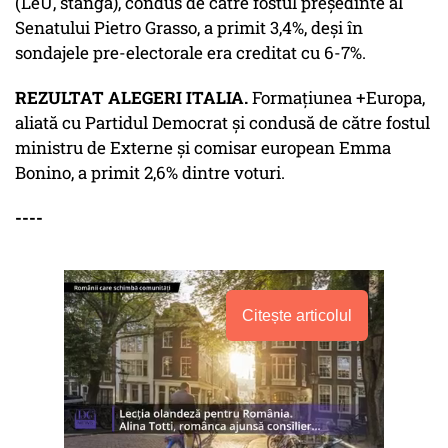
(LeU, stânga), condus de către fostul preşedinte al
Senatului Pietro Grasso, a primit 3,4%, deşi în
sondajele pre-electorale era creditat cu 6-7%.
REZULTAT ALEGERI ITALIA.
Formaţiunea +Europa,
aliată cu Partidul Democrat şi condusă de către fostul
ministru de Externe şi comisar european Emma
Bonino, a primit 2,6% dintre voturi.
----
Citește articolul