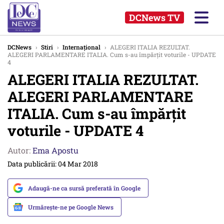
DCNews TV
DCNews
›
Stiri
›
Internațional
›
ALEGERI ITALIA REZULTAT.
ALEGERI PARLAMENTARE ITALIA. Cum s-au împărțit voturile - UPDATE
4
ALEGERI ITALIA REZULTAT.
ALEGERI PARLAMENTARE
ITALIA. Cum s-au împărțit
voturile - UPDATE 4
Autor:
Ema Apostu
Data publicării: 04 Mar 2018
Adaugă-ne ca sursă preferată în Google
Urmărește-ne pe Google News