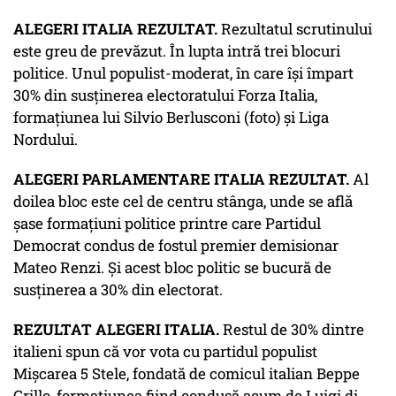
ALEGERI ITALIA REZULTAT.
Rezultatul scrutinului
este greu de prevăzut. În lupta intră trei blocuri
politice. Unul populist-moderat, în care își împart
30% din susținerea electoratului Forza Italia,
formațiunea lui Silvio Berlusconi (foto) și Liga
Nordului.
ALEGERI PARLAMENTARE ITALIA REZULTAT.
Al
doilea bloc este cel de centru stânga, unde se află
șase formațiuni politice printre care Partidul
Democrat condus de fostul premier demisionar
Mateo Renzi. Și acest bloc politic se bucură de
susținerea a 30% din electorat.
REZULTAT ALEGERI ITALIA.
Restul de 30% dintre
italieni spun că vor vota cu partidul populist
Mișcarea 5 Stele, fondată de comicul italian Beppe
Grillo, formațiunea fiind condusă acum de Luigi di