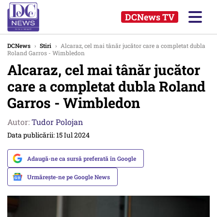
DCNews TV
DCNews
›
Stiri
›
Alcaraz, cel mai tânăr jucător care a completat dubla
Roland Garros - Wimbledon
Alcaraz, cel mai tânăr jucător
care a completat dubla Roland
Garros - Wimbledon
Autor:
Tudor Polojan
Data publicării: 15 Iul 2024
Adaugă-ne ca sursă preferată în Google
Urmărește-ne pe Google News