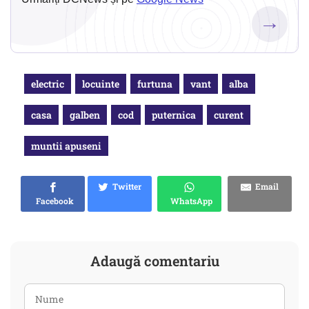
→
electric
locuinte
furtuna
vant
alba
casa
galben
cod
puternica
curent
muntii apuseni
Twitter
Email
Facebook
WhatsApp
Adaugă comentariu