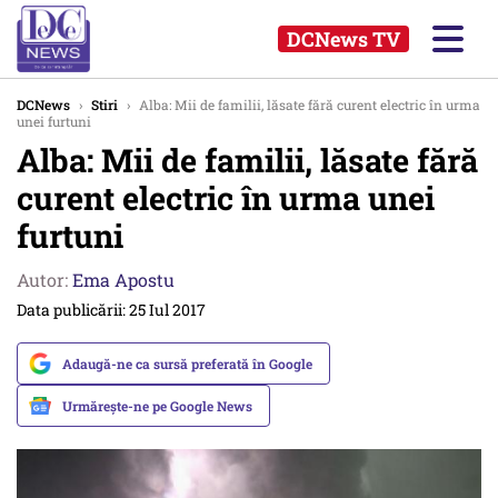
DCNews TV
DCNews
›
Stiri
›
Alba: Mii de familii, lăsate fără curent electric în urma
unei furtuni
Alba: Mii de familii, lăsate fără
curent electric în urma unei
furtuni
Autor:
Ema Apostu
Data publicării: 25 Iul 2017
Adaugă-ne ca sursă preferată în Google
Urmărește-ne pe Google News