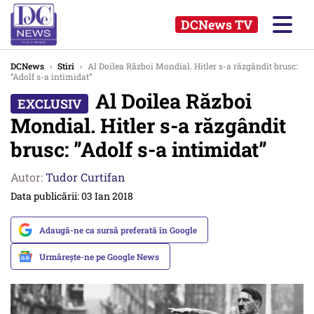
DCNews TV
DCNews
›
Stiri
›
Al Doilea Război Mondial. Hitler s-a răzgândit brusc:
”Adolf s-a intimidat”
Al Doilea Război
Mondial. Hitler s-a răzgândit
brusc: ”Adolf s-a intimidat”
Autor:
Tudor Curtifan
Data publicării: 03 Ian 2018
Adaugă-ne ca sursă preferată în Google
Urmărește-ne pe Google News