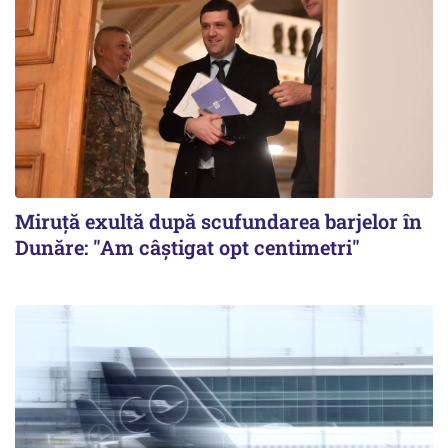
Miruță exultă după scufundarea barjelor în
Dunăre: "Am câștigat opt centimetri"