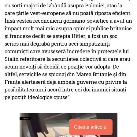
cu sorți majori de izbândă asupra Poloniei, atac la
care țările vest-europene să nu poată riposta eficient.
Însă vestea reconcilierii germano-sovietice a avut un
impact mult mai mic asupra opiniei publice britanice
și franceze decât se aștepta Hitler; a fost un șoc
serios mai degrabă pentru acei simpatizanți
comuniști care avuseseră încredere în protestele lui
Stalin referitoare la securitatea colectivă și care erau
acum nevoiți să decidă ce poziție vor adopta. De
altfel, serviciile se spionaj din Marea Britanie și din
Franța alertaseră deja ambele guverne cu privire la
posibilitatea unui acord între cei doi inamici situați
pe poziții ideologice opuse”.
Citește articolul