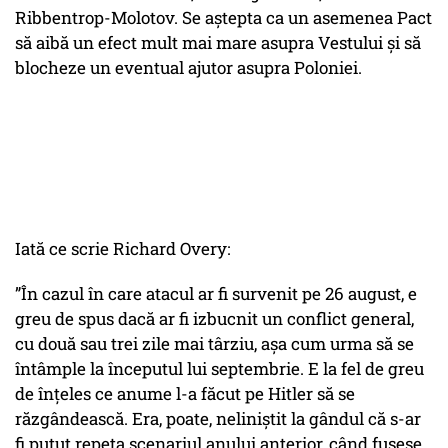
Ribbentrop-Molotov. Se aștepta ca un asemenea Pact
să aibă un efect mult mai mare asupra Vestului și să
blocheze un eventual ajutor asupra Poloniei.
Iată ce scrie Richard Overy:
”În cazul în care atacul ar fi survenit pe 26 august, e
greu de spus dacă ar fi izbucnit un conflict general,
cu două sau trei zile mai târziu, așa cum urma să se
întâmple la începutul lui septembrie. E la fel de greu
de înțeles ce anume l-a făcut pe Hitler să se
răzgândească. Era, poate, neliniștit la gândul că s-ar
fi putut repeta scenariul anului anterior, când fusese