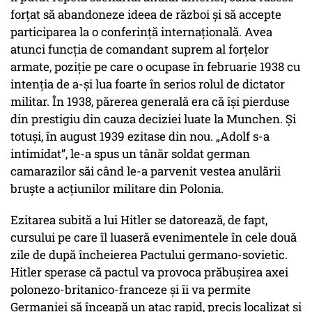
forțat să abandoneze ideea de război și să accepte
participarea la o conferință internațională. Avea
atunci funcția de comandant suprem al forțelor
armate, poziție pe care o ocupase în februarie 1938 cu
intenția de a-și lua foarte în serios rolul de dictator
militar. În 1938, părerea generală era că își pierduse
din prestigiu din cauza deciziei luate la Munchen. Și
totuși, în august 1939 ezitase din nou. „Adolf s-a
intimidat”, le-a spus un tânăr soldat german
camarazilor săi când le-a parvenit vestea anulării
bruște a acțiunilor militare din Polonia.
Ezitarea subită a lui Hitler se datorează, de fapt,
cursului pe care îl luaseră evenimentele în cele două
zile de după încheierea Pactului germano-sovietic.
Hitler sperase că pactul va provoca prăbușirea axei
polonezo-britanico-franceze și îi va permite
Germaniei să înceapă un atac rapid, precis localizat și