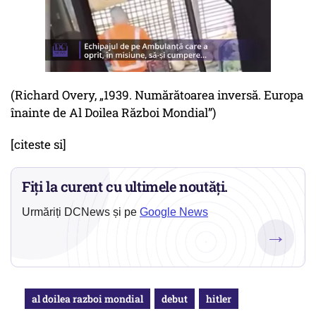
(Richard Overy,
„1939. Numărătoarea inversă. Europa
înainte de Al Doilea Război Mondial”
)
[citeste si]
Fiți la curent cu ultimele noutăți.
Urmăriți DCNews și pe
Google News
→
al doilea razboi mondial
debut
hitler