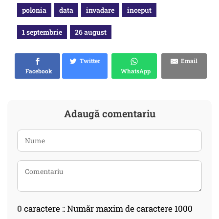
polonia
data
invadare
inceput
1 septembrie
26 august
Twitter
Email
Facebook
WhatsApp
Adaugă comentariu
0
caractere :: Număr maxim de caractere 1000