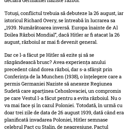
declară Germaniei naziste război.
Totuși, conflictul trebuia să debuteze la 26 august, iar
istoricul Richard Overy, se întreabă în lucrarea sa
„1939. Numărătoarea inversă. Europa înainte de Al
Doilea Război Mondial”, dacă Hitler ar fi atacat la 26
august, războiul ar mai fi devenit general.
Dar ce l-a făcut pe Hitler să ezite și să se
răzgândească brusc? Avea experiența anului
precedent când dorea război, dar s-a sfârșit prin
Conferința de la Munchen (1938), o înțelegere care a
permis Germaniei Naziste să anexeze Regiunea
Sudetă care aparținea Cehoslovaciei, un compromis
pe care Vestul l-a făcut pentru a evita războiul. Nu o
va mai face și în cazul Poloniei. Totodată, în urmă cu
doar trei zile de data de 26 august 1939, dată când era
planificată invadarea Poloniei, Hitler semnase
celebrul Pact cu Stalin, de neagresiune, Pactul