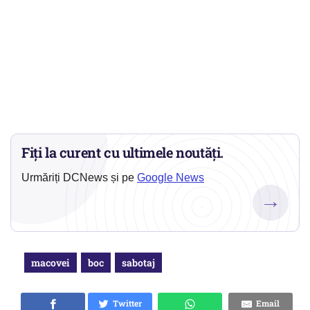
Fiți la curent cu ultimele noutăți.
Urmăriți DCNews și pe
Google News
→
macovei
boc
sabotaj
Twitter
Email