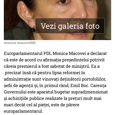
Vezi galeria foto
monica-macovei681
Europarlamentarul PDL Monica Macovei a declarat
că este de acord cu afirmaţia preşedintelui potrivit
căreia premierul a fost sabotat de miniştrii. Ea a
precizat însă că pentru lipsa reformei în
administraţie sunt vinovaţi deţinătorii portofoliilor,
şefii de agenţii şi, în primul rând, Emil Boc. Carenţa
Guvernului este aparatul bugetar supradimensionat
şi achiziţiile publice realizate la preţuri mult mai
mari decât cel al pieţei, este de părere
europarlamentarul.