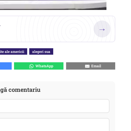
.
→
ite ale americii
alegeri sua
WhatsApp
Email
gă comentariu