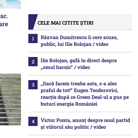
isc.
CELE MAI CITITE ȘTIRI
are
Răzvan Dumitrescu îi cere scuze,
public, lui Ilie Bolojan / video
Ilie Bolojan, gafă în direct despre
„omul harnic“ / video
„Dacă facem treaba asta, s-a ales
praful de tot!” Eugen Teodorovici,
reacție după ce Green Deal-ul a pus pe
butuci energia României
Victor Ponta, anunț despre noul partid
și viitorul său politic / video