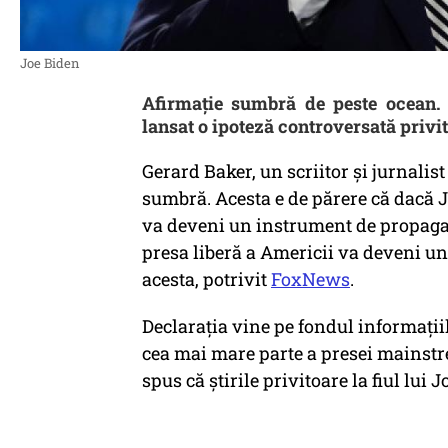
Joe Biden
Afirmație sumbră de peste ocean. G
lansat o ipoteză controversată privit
Gerard Baker, un scriitor și jurnalist
sumbră. Acesta e de părere că dacă J
va deveni un instrument de propagan
presa liberă a Americii va deveni u
acesta, potrivit
FoxNews
.
Declarația vine pe fondul informații
cea mai mare parte a presei
mainst
spus că știrile privitoare la fiul lui