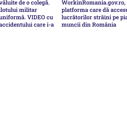
văluite de o colegă.
WorkinRomania.gov.ro,
lotului militar
platforma care dă acces
 uniformă. VIDEO cu
lucrătorilor străini pe pi
ccidentului care i-a
muncii din România