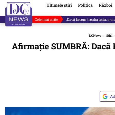
Ultimele știri
Politică
Război
Cele mai citite
Victor Ponta, anunț despre noul
DCNews
›
Stiri
Afirmație SUMBRĂ: Dacă Bi
Ad