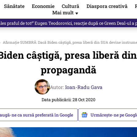
Sănătate
Economie
Cultură
Diaspora creativă
Mai mult
▼
 partid și viitorul său politic / video
›
Afirmație SUMBRĂ: Dacă Biden câștigă, presa liberă din SUA devine instrum
den câștigă, presa liberă di
propagandă
Autor:
Ioan-Radu Gava
Data publicării: 28 Oct 2020
augă-ne ca sursă preferată în Google
Urmărește-ne pe Goog