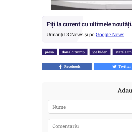
Fiți la curent cu ultimele noutăți
Urmăriți DCNews și pe
Google News
presa
donald trump
joe biden
statele un
Facebook
Twitter
Adau