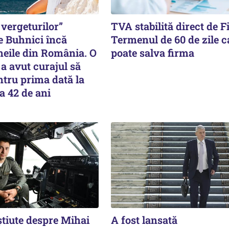
vergeturilor”
TVA stabilită direct de F
e Buhnici încă
Termenul de 60 de zile c
meile din România. O
poate salva firma
a avut curajul să
tru prima dată la
a 42 de ani
știute despre Mihai
A fost lansată