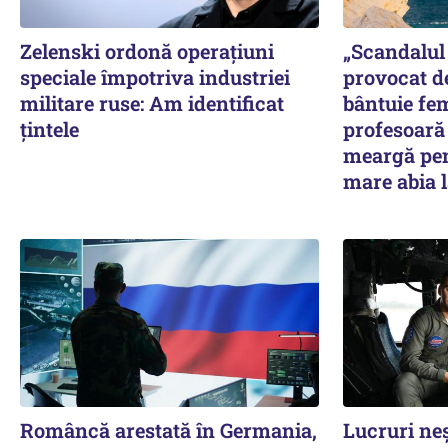
Zelenski ordonă operațiuni
„Scandalul 
speciale împotriva industriei
provocat d
militare ruse: Am identificat
bântuie fe
țintele
profesoară 
meargă pen
mare abia l
Româncă arestată în Germania,
Lucruri ne