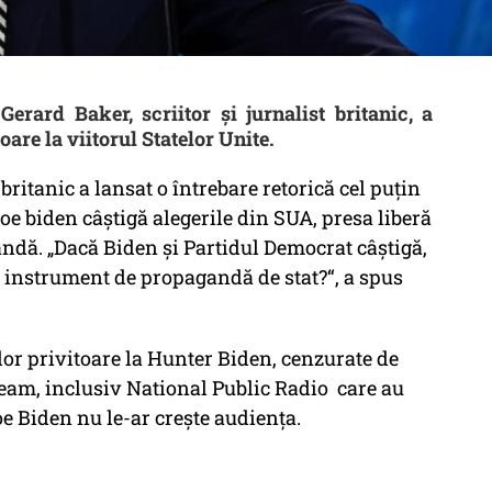
erard Baker, scriitor și jurnalist britanic, a
oare la viitorul Statelor Unite.
 britanic a lansat o întrebare retorică cel puțin
oe biden câștigă alegerile din SUA, presa liberă
dă. „Dacă Biden și Partidul Democrat câștigă,
n instrument de propagandă de stat?“, a spus
lor privitoare la Hunter Biden, cenzurate de
ream,
inclusiv National Public Radio care au
 Joe Biden nu le-ar crește audiența.