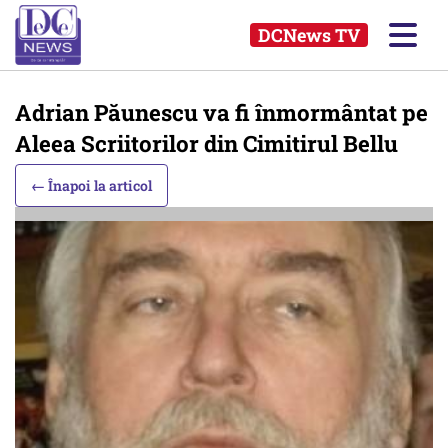
DCNews TV
Adrian Păunescu va fi înmormântat pe
Aleea Scriitorilor din Cimitirul Bellu
← Înapoi la articol