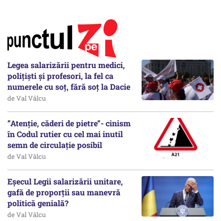
Legea salarizării pentru medici,
polițiști și profesori, la fel ca
numerele cu soț, fără soț la Dacie
de Val Vâlcu
”Atenție, căderi de pietre”- cinism
în Codul rutier cu cel mai inutil
semn de circulație posibil
de Val Vâlcu
Eșecul Legii salarizării unitare,
gafă de proporții sau manevră
politică genială?
de Val Vâlcu