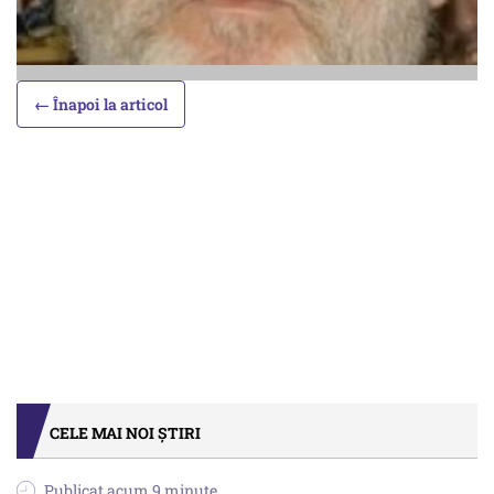
← Înapoi la articol
CELE MAI NOI ȘTIRI
Publicat acum 9 minute