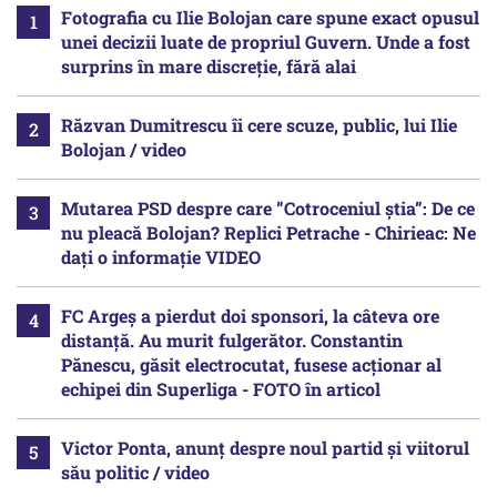
Fotografia cu Ilie Bolojan care spune exact opusul
unei decizii luate de propriul Guvern. Unde a fost
surprins în mare discreție, fără alai
Răzvan Dumitrescu îi cere scuze, public, lui Ilie
Bolojan / video
Mutarea PSD despre care ”Cotroceniul știa”: De ce
nu pleacă Bolojan? Replici Petrache - Chirieac: Ne
dați o informație VIDEO
FC Argeș a pierdut doi sponsori, la câteva ore
distanță. Au murit fulgerător. Constantin
Pănescu, găsit electrocutat, fusese acționar al
echipei din Superliga - FOTO în articol
Victor Ponta, anunț despre noul partid și viitorul
său politic / video