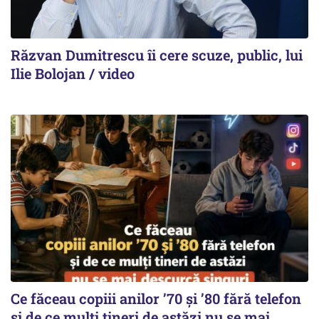
Răzvan Dumitrescu îi cere scuze, public, lui
Ilie Bolojan / video
Ce făceau copiii anilor ’70 și ’80 fără telefon
și de ce mulți tineri de astăzi nu se mai