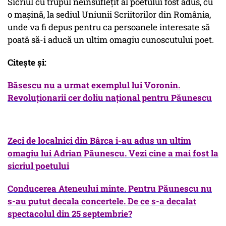
Sicriul cu trupul neînsuflețit al poetului fost adus, cu
o maşină, la sediul Uniunii Scriitorilor din România,
unde va fi depus pentru ca persoanele interesate să
poată să-i aducă un ultim omagiu cunoscutului poet.
Citeşte şi:
Bă
sescu nu a urmat exemplul lui Voronin.
Revoluţionarii cer doliu naţional pentru Păunescu
Zeci de localnici din Bârca i-au adus un ultim
omagiu lui Adrian Păunescu. Vezi cine a mai fost la
sicriul poetul
ui
Con
ducerea Ateneului minte. Pentru Păunescu nu
s-au putut decala concertele. De ce s-a decalat
spectacolul din 25 septembrie?