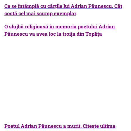
Ce se întâmplă cu cărțile lui Adrian Păunescu. Cât
costă cel mai scump exempl
ar
O slujbă religioasă în memoria poetului Adrian
Păunescu va avea loc la troiţa din T
opliţa
Poetul
Adrian Păunescu a murit. Citeşte ultima