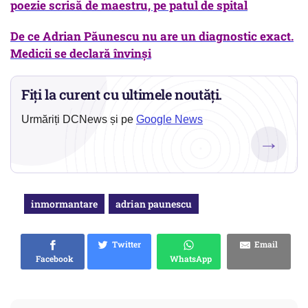
poezie scrisă de maestru, pe patul de spital
De ce Adrian Păunescu nu are un diagnostic exact.
Medicii se declară înv
i
nşi
Fiți la curent cu ultimele noutăți.
Urmăriți DCNews și pe
Google News
→
inmormantare
adrian paunescu
Twitter
Email
Facebook
WhatsApp