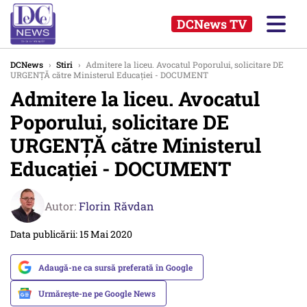
DCNews TV
DCNews
›
Stiri
›
Admitere la liceu. Avocatul Poporului, solicitare DE
URGENŢĂ către Ministerul Educaţiei - DOCUMENT
Admitere la liceu. Avocatul
Poporului, solicitare DE
URGENŢĂ către Ministerul
Educaţiei - DOCUMENT
Autor:
Florin Răvdan
Data publicării: 15 Mai 2020
Adaugă-ne ca sursă preferată în Google
Urmărește-ne pe Google News