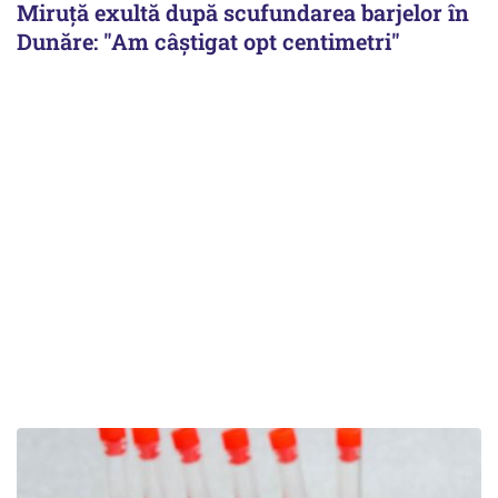
Miruță exultă după scufundarea barjelor în
Dunăre: "Am câștigat opt centimetri"