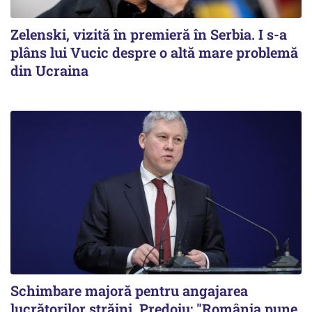
Zelenski, vizită în premieră în Serbia. I s-a
plâns lui Vucic despre o altă mare problemă
din Ucraina
Schimbare majoră pentru angajarea
lucrătorilor străini. Predoiu: "România pune