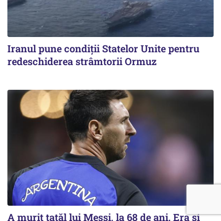
Iranul pune condiții Statelor Unite pentru
redeschiderea strâmtorii Ormuz
A murit tatăl lui Messi, la 68 de ani. Era și