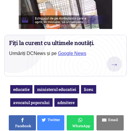
Fiți la curent cu ultimele noutăți.
Urmăriți DCNews și pe
Google News
→
educatie
ministerul educatiei
liceu
avocatul poporului
admitere
Twitter
Email
Facebook
WhatsApp