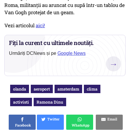
Roma, militanţii au aruncat cu supă într-un tablou de
Van Gogh protejat de un geam.
Vezi articolul
aici!
Fiți la curent cu ultimele noutăți.
Urmăriți DCNews și pe
Google News
→
olanda
aeroport
amsterdam
clima
activisti
Ramona Dinu
Twitter
Email
Facebook
WhatsApp