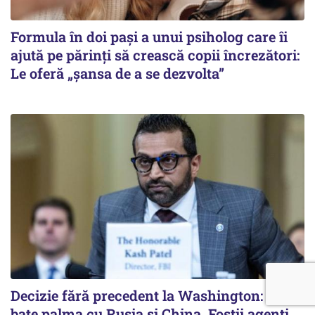
Formula în doi pași a unui psiholog care îi
ajută pe părinți să crească copii încrezători:
Le oferă „șansa de a se dezvolta”
Decizie fără precedent la Washington: FBI
bate palma cu Rusia și China. Foștii agenți