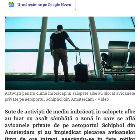
Urmărește-ne pe Google News
Activiști pentru climă îmbrăcați în salopete albe au blocat avioanele
private pe aeroportul Schiphol din Amsterdam - Video
Sute de activişti de mediu îmbrăcaţi în salopete albe
au luat cu asalt sâmbătă o zonă în care se află
avioanele private de pe aeroportul Schiphol din
Amsterdam şi au împiedicat plecarea avioanelor
timp de ore întregi, aşezându-se în faţa roţilor