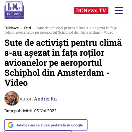
DCNews TV
DCNews
›
Stiri
›
Sute de activiști pentru climă s-au așezat în faţa
roţilor avioanelor pe aeroportul Schiphol din Amsterdam - Video
Sute de activiști pentru climă
s-au așezat în faţa roţilor
avioanelor pe aeroportul
Schiphol din Amsterdam -
Video
Autor:
Andrei Itu
Data publicării: 05 Noi 2022
Adaugă-ne ca sursă preferată în Google