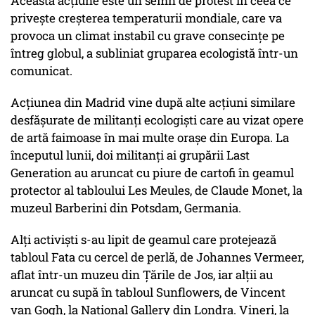
Această acţiune este un semn de protest în ceea ce
priveşte creşterea temperaturii mondiale, care va
provoca un climat instabil cu grave consecinţe pe
întreg globul, a subliniat gruparea ecologistă într-un
comunicat.
Acţiunea din Madrid vine după alte acţiuni similare
desfăşurate de militanţi ecologişti care au vizat opere
de artă faimoase în mai multe oraşe din Europa. La
începutul lunii, doi militanţi ai grupării Last
Generation au aruncat cu piure de cartofi în geamul
protector al tabloului Les Meules, de Claude Monet, la
muzeul Barberini din Potsdam, Germania.
Alţi activişti s-au lipit de geamul care protejează
tabloul Fata cu cercel de perlă, de Johannes Vermeer,
aflat într-un muzeu din Ţările de Jos, iar alţii au
aruncat cu supă în tabloul Sunflowers, de Vincent
van Gogh, la National Gallery din Londra. Vineri, la