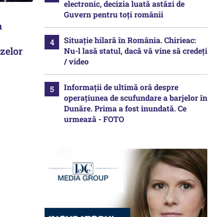
electronic, decizia luată astăzi de
Guvern pentru toți românii
a
Situație hilară în România. Chirieac:
azelor
Nu-l lasă statul, dacă vă vine să credeți
/ video
Informații de ultimă oră despre
operațiunea de scufundare a barjelor în
Dunăre. Prima a fost inundată. Ce
urmează - FOTO