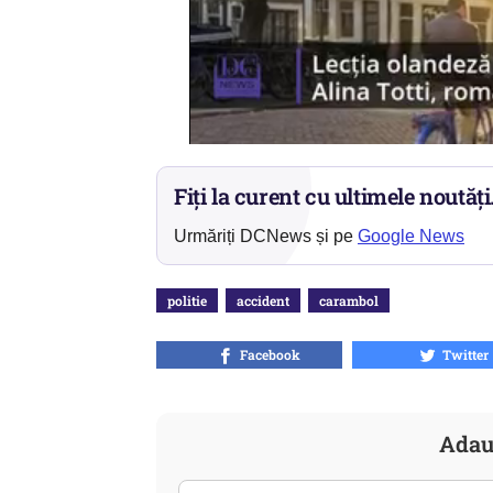
Fiți la curent cu ultimele noutăți
Urmăriți DCNews și pe
Google News
politie
accident
carambol
Facebook
Twitter
Adau