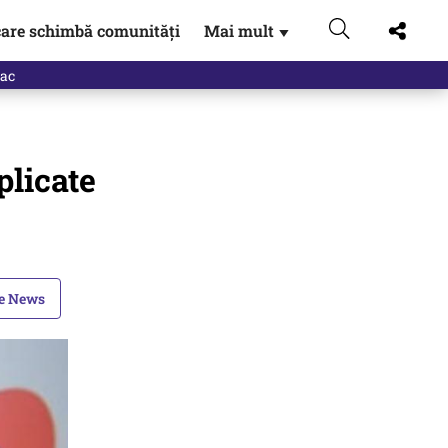
are schimbă comunități
Mai mult
▼
eac
plicate
le News