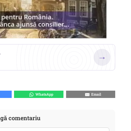
.
→
WhatsApp
Email
gă comentariu