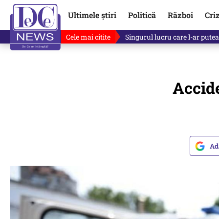
Ultimele știri
Politică
Război
Cri
Cele mai citite
Singurul lucru care l-ar putea 
Accide
Ad