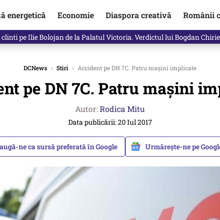
ză energetică
Economie
Diaspora creativă
Românii c
clinti pe Ilie Bolojan de la Palatul Victoria. Verdictul lui Bogdan Chiri
DCNews
›
Stiri
›
Accident pe DN 7C. Patru maşini implicate
nt pe DN 7C. Patru maşini im
Autor:
Rodica Mitu
Data publicării: 20 Iul 2017
augă-ne ca sursă preferată în Google
Urmărește-ne pe Goog