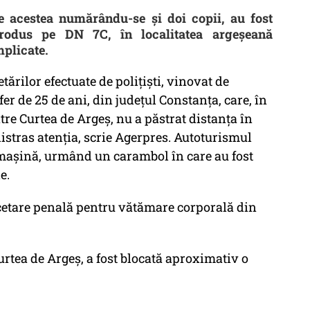
tre acestea numărându-se şi doi copii, au fost
rodus pe DN 7C, în localitatea argeşeană
mplicate.
ărilor efectuate de poliţişti, vinovat de
er de 25 de ani, din judeţul Constanţa, care, în
ătre Curtea de Argeş, nu a păstrat distanţa în
distras atenţia, scrie Agerpres. Autoturismul
ă maşină, urmând un carambol în care au fost
e.
rcetare penală pentru vătămare corporală din
Curtea de Argeş, a fost blocată aproximativ o