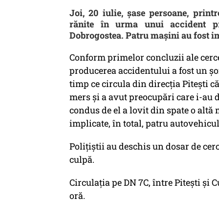
Joi, 20 iulie, şase persoane, prin
rănite în urma unui accident p
Dobrogostea. Patru maşini au fost i
Conform primelor concluzii ale cercet
producerea accidentului a fost un şof
timp ce circula din direcţia Piteşti c
mers şi a avut preocupări care i-au 
condus de el a lovit din spate o alt
implicate, în total, patru autovehicul
Poliţiştii au deschis un dosar de ce
culpă.
Circulaţia pe DN 7C, între Piteşti şi 
oră.