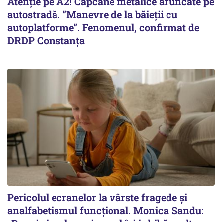
Atenție pe A2! Capcane metalice aruncate pe
autostradă. ”Manevre de la băieții cu
autoplatforme”. Fenomenul, confirmat de
DRDP Constanța
Pericolul ecranelor la vârste fragede și
analfabetismul funcțional. Monica Sandu: