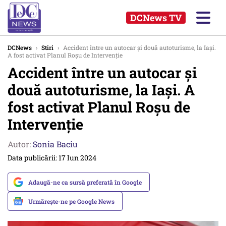
DCNews TV
DCNews
›
Stiri
›
Accident între un autocar și două autoturisme, la Iași.
A fost activat Planul Roșu de Intervenție
Accident între un autocar și
două autoturisme, la Iași. A
fost activat Planul Roșu de
Intervenție
Autor:
Sonia Baciu
Data publicării: 17 Iun 2024
Adaugă-ne ca sursă preferată în Google
Urmărește-ne pe Google News