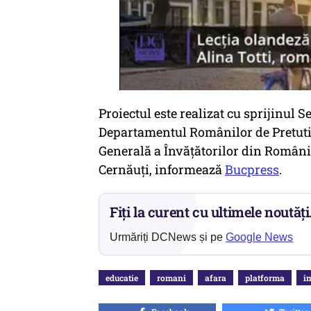
Proiectul este realizat cu sprijinul 
Departamentul Românilor de Pretutin
Generală a Învățătorilor din Români
Cernăuți, informează
Bucpress
.
Fiți la curent cu ultimele noutăți
Urmăriți DCNews și pe
Google News
educatie
romani
afara
platforma
i