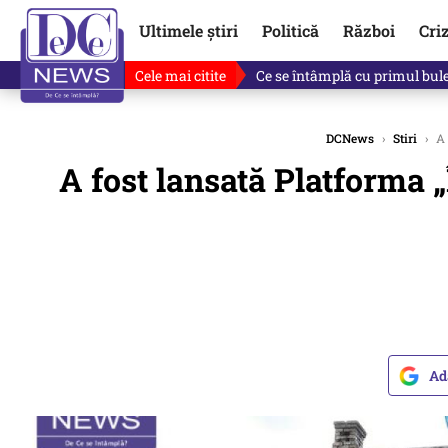
Ultimele știri
Politică
Război
Cri
Cele mai citite
Ce se întâmplă cu primul bulet
DCNews
›
Stiri
›
A 
A fost lansată Platforma 
Ad