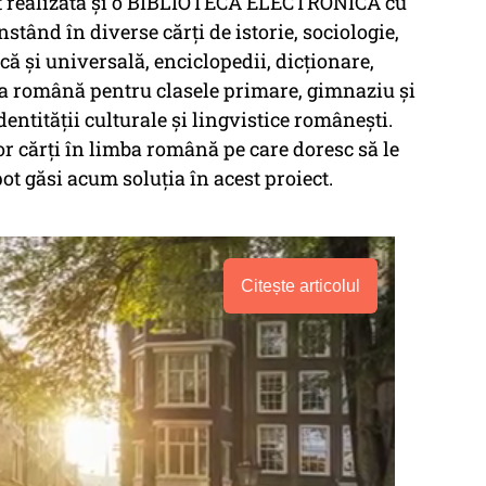
ost realizată și o BIBLIOTECĂ ELECTRONICĂ cu
stând în diverse cărți de istorie, sociologie,
ă și universală, enciclopedii, dicționare,
mba română pentru clasele primare, gimnaziu și
entității culturale și lingvistice românești.
r cărți în limba română pe care doresc să le
pot găsi acum soluția în acest proiect.
Citește articolul