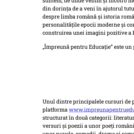
suntem, de unde venim și încotro 
din dorința de a veni în ajutorul tutu
despre limba română și istoria româ
personalităţile epocii moderne şi co
construirea unei imagini pozitive a
„Împreună pentru Educație” este un pr
Unul dintre principalele cursuri de 
platforma
www.impreunapentruedu
structurat în două categorii: literat
versuri și poezii a unor poeți români 
unor nuvele, comedii, drame și roman