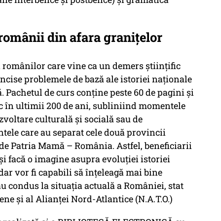
românii din afara granițelor
 a românilor care vine ca un demers ştiinţific
concise problemele de bază ale istoriei naţionale
Pachetul de curs conține peste 60 de pagini și
c în ultimii 200 de ani, subliniind momentele
zvoltare culturală şi socială sau de
tele care au separat cele două provincii
de Patria Mamă – România. Astfel, beneficiarii
şi facă o imagine asupra evoluţiei istoriei
dar vor fi capabili să înţeleagă mai bine
u condus la situaţia actuală a României, stat
e şi al Alianţei Nord-Atlantice (N.A.T.O.)