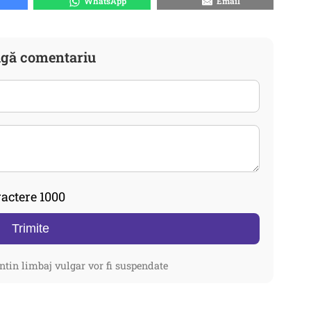
WhatsApp
Email
gă comentariu
actere 1000
Trimite
ntin limbaj vulgar vor fi suspendate