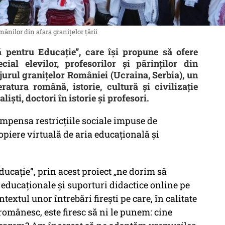
nilor din afara granițelor țării
 pentru Educație”, care își propune să ofere
ial elevilor, profesorilor și părinților din
jurul granițelor României (Ucraina, Serbia), un
ratura română, istorie, cultură și civilizație
iști, doctori în istorie și profesori.
ompensa restricțiile sociale impuse de
piere virtuală de aria educațională și
ucație”, prin acest proiect „ne dorim să
educaționale și suporturi didactice online pe
extul unor întrebări firești pe care, în calitate
 românesc, este firesc să ni le punem: cine