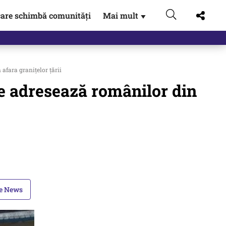
are schimbă comunități
Mai mult
▼
afara granițelor țării
Se adresează românilor din
le News