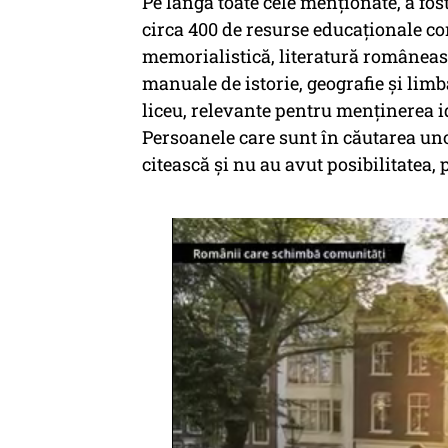
Pe lângă toate cele menționate, a f
circa 400 de resurse educaționale con
memorialistică, literatură româneasc
manuale de istorie, geografie și li
liceu, relevante pentru menținerea id
Persoanele care sunt în căutarea uno
citească și nu au avut posibilitatea, 