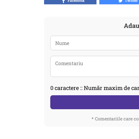
Facebook
Twitter
Adau
0
caractere :: Număr maxim de car
* Comentariile care co