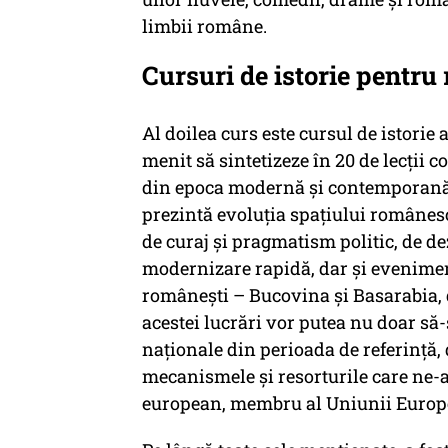
limbii române.
Cursuri de istorie pentru 
Al doilea curs este cursul de istorie
menit să sintetizeze în 20 de lecţii 
din epoca modernă şi contemporană. 
prezintă evoluţia spaţiului românes
de curaj şi pragmatism politic, de de
modernizare rapidă, dar şi evenimen
românești – Bucovina și Basarabia, 
acestei lucrări vor putea nu doar să-
naţionale din perioada de referinţă, 
mecanismele şi resorturile care ne-a
european, membru al Uniunii Europen