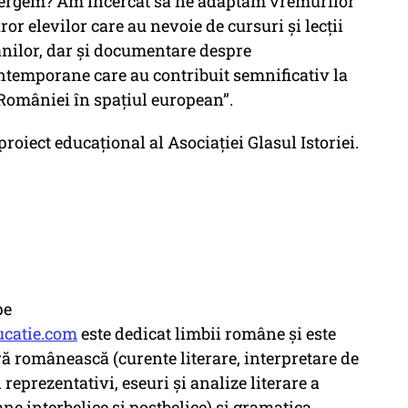
mergem? Am încercat să ne adaptăm vremurilor
ror elevilor care au nevoie de cursuri și lecții
nilor, dar și documentare despre
ntemporane care au contribuit semnificativ la
 României în spaţiul european”.
oiect educațional al Asociației Glasul Istoriei.
pe
catie.com
este dedicat limbii române și este
ură românească (curente literare, interpretare de
reprezentativi, eseuri și analize literare a
e interbelice și postbelice) și gramatica