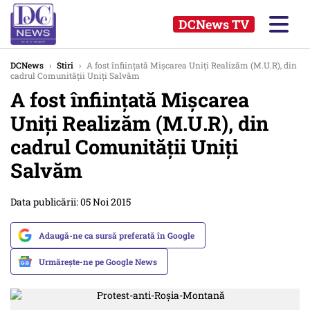
DCNews TV
DCNews
›
Stiri
›
A fost înființată Mişcarea Uniţi Realizăm (M.U.R), din
cadrul Comunităţii Uniţi Salvăm
A fost înființată Mişcarea
Uniţi Realizăm (M.U.R), din
cadrul Comunităţii Uniţi
Salvăm
Data publicării: 05 Noi 2015
Adaugă-ne ca sursă preferată în Google
Urmărește-ne pe Google News