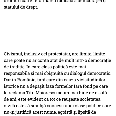
drumuri către reformarea radicală a democraţiei şi
statului de drept.
Civismul, inclusiv cel protestatar, are limite, limite
care poate nu ar conta atât de mult într-o democraţie
de tradiţie, în care clasa politică este mai
responsabilă şi mai obişnuită cu dialogul democratic.
Dar în România, ţară care din cauza vicisitudinilor
istorice nu a depăşit faza formelor fără fond pe care
le reclama Titu Maiorescu acum mai bine de o sută
de ani, este evident că tot ce reuşeşte societatea
civilă este să smulgă concesii unei clase politice care
nu-şi justifică acest nume, egoistă şi lipsită de