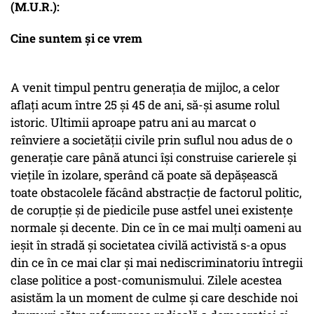
(M.U.R.):
Cine suntem şi ce vrem
A venit timpul pentru generaţia de mijloc, a celor
aflaţi acum între 25 şi 45 de ani, să-şi asume rolul
istoric. Ultimii aproape patru ani au marcat o
reînviere a societăţii civile prin suflul nou adus de o
generaţie care până atunci îşi construise carierele şi
vieţile în izolare, sperând că poate să depăşească
toate obstacolele făcând abstracţie de factorul politic,
de corupţie şi de piedicile puse astfel unei existenţe
normale şi decente. Din ce în ce mai mulţi oameni au
ieşit în stradă şi societatea civilă activistă s-a opus
din ce în ce mai clar şi mai nediscriminatoriu întregii
clase politice a post-comunismului. Zilele acestea
asistăm la un moment de culme şi care deschide noi