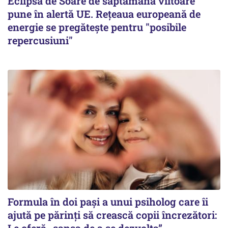
Eclipsa de Soare de săptămâna viitoare
pune în alertă UE. Rețeaua europeană de
energie se pregătește pentru "posibile
repercusiuni"
Formula în doi pași a unui psiholog care îi
ajută pe părinți să crească copii încrezători:
Le oferă „șansa de a se dezvolta”