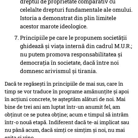
dreptul de proprietate comparativ cu
celelalte drepturi fundamentale ale omului.
Istoria a demonstrat din plin limitele
acestor marote ideologice.
Principiile pe care le propunem societăţii
ghidează şi viaţa internă din cadrul M.U.R.;
nu putem promova responsabilitatea şi
democraţia în societate, dacă între noi
domnesc arivismul şi tirania.
Dacă te regăseşti în principiile de mai sus, care în
timp se vor traduce în programe amănunţite şi apoi
în acţiuni concrete, te aşteptăm alături de noi. Mai
bine de trei ani am luptat într-un anumit fel, am
obţinut ce se putea obţine; acum e timpul să intrăm
într-o nouă etapă. Indiferent dacă te-ai implicat sau
nu până acum, dacă simţi ce simţim şi noi, nu mai
ezita şi vino.