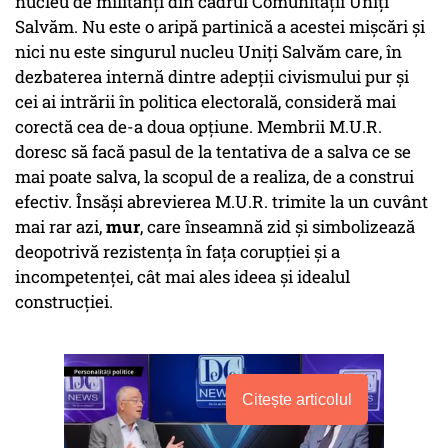
nucleu de militanţi din cadrul Comunităţii Uniţi
Salvăm. Nu este o aripă partinică a acestei mişcări şi
nici nu este singurul nucleu Uniţi Salvăm care, în
dezbaterea internă dintre adepţii civismului pur şi
cei ai intrării în politica electorală, consideră mai
corectă cea de-a doua opţiune. Membrii M.U.R.
doresc să facă pasul de la tentativa de a salva ce se
mai poate salva, la scopul de a realiza, de a construi
efectiv. Însăşi abrevierea M.U.R. trimite la un cuvânt
mai rar azi,
mur
, care înseamnă zid şi simbolizează
deopotrivă rezistenţa în faţa corupţiei şi a
incompetenţei, cât mai ales ideea şi idealul
construcţiei.
Citește articolul