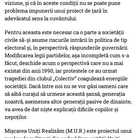
viziune, şi că în aceste condiţii nu se poate pune
problema impunerii unui proiect de ţară în
adevăratul sens la cuvântului.
Pentru aceasta este necesar ca o parte a societăţii
civile să-şi asume riscurile intrării în politica de tip
electoral şi, în perspectivă, răspunderile guvernării.
Modificarea legii partidelor, aşa incompletă cum s-a
făcut, deschide acum o perspectivă care nu a mai
existat din anii 1990, iar protestele ce au urmat
tragediei din clubul „Colectiv” coagulează energiile
societăţii. Dacă între noi nu se vor găsi oameni care
să aibă curajul să urmeze această şansă, generaţia
noastră, asemenea altor generaţii pasive de dinainte,
va avea de dat nişte explicaţii dificile copiilor şi
nepoţilor.
Mişcarea Uniţi Realizăm (M.U.R.) este proiectul unui