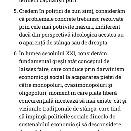
termeni capitalişti puri.
Credem în politici de bun simţ, considerăm
că problemele concrete trebuiesc rezolvate
prin cele mai potrivite măsuri, indiferent
dacă din perspectivă ideologică acestea au
o aparenţă de stânga sau de dreapta.
În lumea secolului XXI, considerăm
fundamental greşit atât conceptul de
laissez
faire
, care conduce prin darwinism
economic şi social la acapararea pieţei de
către monopoluri, cvasimonopoluri şi
oligopoluri, moment în care piaţa liberă
concurenţială încetează să mai existe, cât şi
viziunile tradiţionale de stânga, care tind
să împingă politicile sociale dincolo de
sustenabilul economic şi să desconsidere