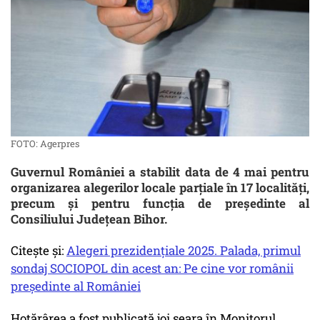
FOTO: Agerpres
Guvernul României a stabilit data de 4 mai pentru
organizarea alegerilor locale parțiale în 17 localități,
precum și pentru funcția de președinte al
Consiliului Județean Bihor.
Citește și:
Alegeri prezidențiale 2025. Palada, primul
sondaj SOCIOPOL din acest an: Pe cine vor românii
președinte al României
Hotărârea a fost publicată joi seara în Monitorul