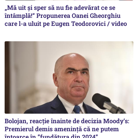
„Mă uit și sper să nu fie adevărat ce se
întâmplă!“ Propunerea Oanei Gheorghiu
care l-a uluit pe Eugen Teodorovici / video
Bolojan, reacție înainte de decizia Moody’s:
Premierul demis amenință că ne putem
întoarce în ”fundătura din 2024”