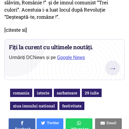
slăvim, Românie !”
şi de imnul comunist
“Trei
culori”
. Acestuia i-a luat locul după Revoluţie
“Deşteaptă-te, române !”.
[citeste si]
Fiți la curent cu ultimele noutăți.
Urmăriți DCNews și pe
Google News
→
romania
istorie
sarbatoare
29 iulie
ziua imnului national
festivitate
Twitter
Email
Facebook
WhatsApp