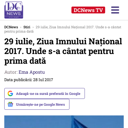
DCNews TV
DCNews
›
Stiri
›
29 iulie, Ziua Imnului Național 2017. Unde s-a cântat
pentru prima dată
29 iulie, Ziua Imnului Național
2017. Unde s-a cântat pentru
prima dată
Autor:
Ema Apostu
Data publicării: 28 Iul 2017
Adaugă-ne ca sursă preferată în Google
Urmărește-ne pe Google News