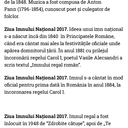
de la 1848. Muzica a fost compusa de Anton
Pann (1796-1854), cunoscut poet şi culegator de
folclor.
Ziua Imnului Național 2017.
Ideea unui imn naţional
s-a născut încă din 1840 în Principatele Române,
când era cântat mai ales la festivităţile oficiale unde
apărea domnitorul ţării. În anul 1881 cu prilejul
încoronării regelui Carol I, poetul Vasile Alecsandri a
scris textul „Imnului regal român”.
Ziua Imnului Național 2017.
Imnul s-a cântat în mod
oficial pentru prima dată în România în anul 1884, la
încoronarea regelui Carol I.
Ziua Imnului Național 2017.
Imnul regal a fost
înlocuit în 1948 de
“Zdrobite cătuşe”
, apoi de
,,Te