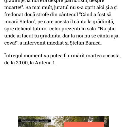
grãdiniţe, la noi era despre patriotism, despre
moarte!". Ba mai mult, juratul nu s-a oprit aici şi a şi
fredonat douã strofe din cântecul "Când a fost sã
moarã Ştefan", pe care acesta îl cânta la grãdiniţã,
spre deliciul tuturor celor prezenţi în salã. "Nu ştiu
unde ai fãcut tu grãdiniţa, dar la noi nu se cânta aşa
ceva!", a intervenit imediat şi Ştefan Bãnicã.
Întregul moment va putea fi urmãrit marţea aceasta,
de la 20:00, la Antena 1.