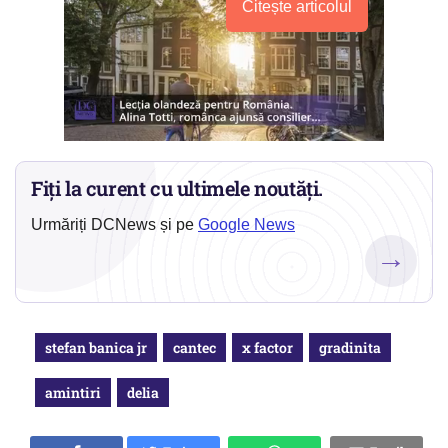
Citește articolul
Fiți la curent cu ultimele noutăți.
Urmăriți DCNews și pe
Google News
→
stefan banica jr
cantec
x factor
gradinita
amintiri
delia