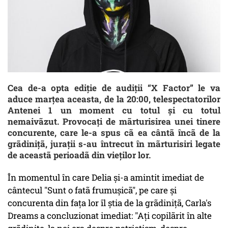
Cea de-a opta ediţie de audiţii “X Factor” le va
aduce marţea aceasta, de la 20:00, telespectatorilor
Antenei 1 un moment cu totul şi cu totul
nemaivãzut. Provocaţi de mãrturisirea unei tinere
concurente, care le-a spus cã ea cântã încã de la
grãdiniţã, juraţii s-au întrecut în mãrturisiri legate
de aceastã perioadã din vieţilor lor.
În momentul în care Delia şi-a amintit imediat de
cântecul "Sunt o fatã frumuşicã", pe care şi
concurenta din faţa lor îl ştia de la grãdiniţã, Carla's
Dreams a concluzionat imediat: "Aţi copilãrit în alte