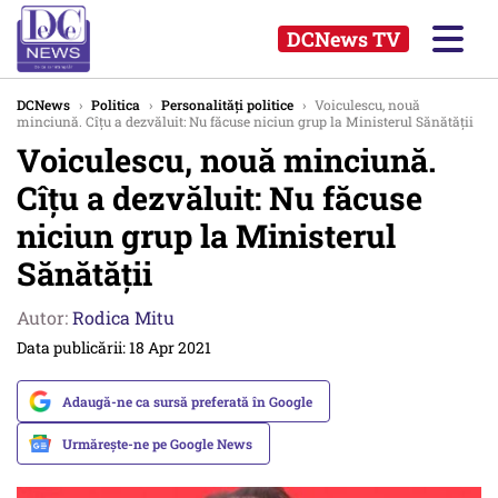
DCNews TV
DCNews
›
Politica
›
Personalități politice
›
Voiculescu, nouă
minciună. Cîțu a dezvăluit: Nu făcuse niciun grup la Ministerul Sănătății
Voiculescu, nouă minciună.
Cîțu a dezvăluit: Nu făcuse
niciun grup la Ministerul
Sănătății
Autor:
Rodica Mitu
Data publicării: 18 Apr 2021
Adaugă-ne ca sursă preferată în Google
Urmărește-ne pe Google News