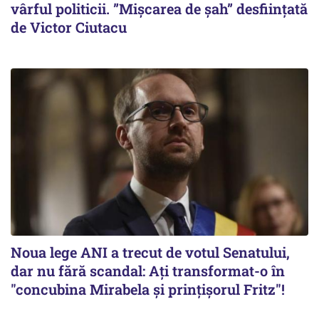
vârful politicii. ”Mișcarea de șah” desființată
de Victor Ciutacu
Noua lege ANI a trecut de votul Senatului,
dar nu fără scandal: Ați transformat-o în
"concubina Mirabela şi prinţişorul Fritz"!