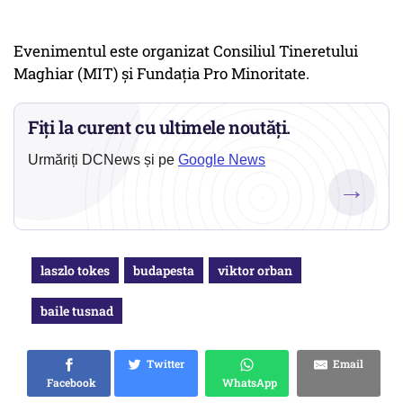
Evenimentul este organizat Consiliul Tineretului
Maghiar (MIT) și Fundația Pro Minoritate.
Fiți la curent cu ultimele noutăți.
Urmăriți DCNews și pe
Google News
→
laszlo tokes
budapesta
viktor orban
baile tusnad
Twitter
Email
Facebook
WhatsApp