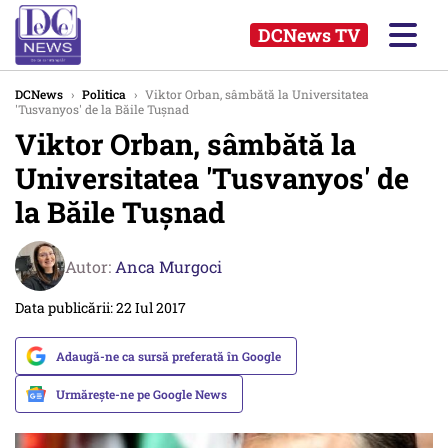
DCNews TV
DCNews
›
Politica
›
Viktor Orban, sâmbătă la Universitatea
'Tusvanyos' de la Băile Tușnad
Viktor Orban, sâmbătă la
Universitatea 'Tusvanyos' de
la Băile Tușnad
Autor:
Anca Murgoci
Data publicării: 22 Iul 2017
Adaugă-ne ca sursă preferată în Google
Urmărește-ne pe Google News