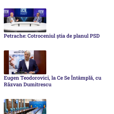
Petrache: Cotroceniul știa de planul PSD
Eugen Teodorovici, la Ce Se Întâmplă, cu
Răzvan Dumitrescu