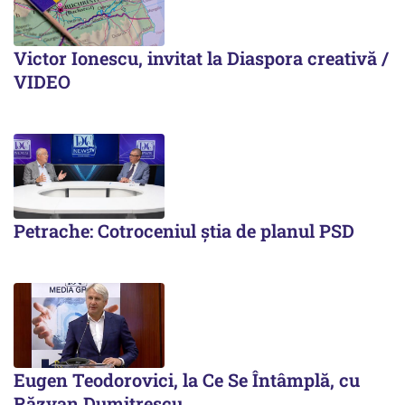
Victor Ionescu, invitat la Diaspora creativă /
VIDEO
Petrache: Cotroceniul știa de planul PSD
Eugen Teodorovici, la Ce Se Întâmplă, cu
Răzvan Dumitrescu