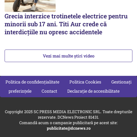
Grecia interzice trotinetele electrice pentru
minorii sub 17 ani. Titi Aur crede că
interdicţiile nu opresc accidentele
Vezi mai multe știri video
Politica de confidențialitate
Politica Cookies
Gestionați
preferințele
Contact
Declarație de accesibilitate
Copyright 2025 SC PRESS MEDIA ELECTRONIC SRL. Toate drepturile
rezervate. DCNews Proiect 81431.
Comandă acum o campanie publicitară pe acest site:
publicitate@dcnews.ro