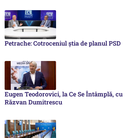
Petrache: Cotroceniul știa de planul PSD
Eugen Teodorovici, la Ce Se Întâmplă, cu
Răzvan Dumitrescu