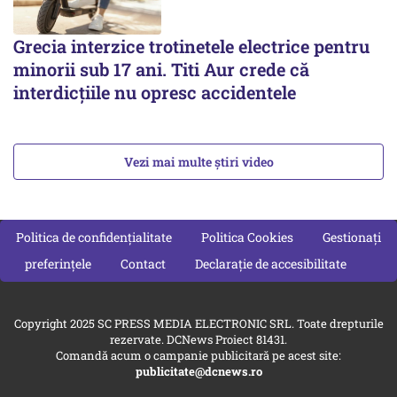
Grecia interzice trotinetele electrice pentru
minorii sub 17 ani. Titi Aur crede că
interdicţiile nu opresc accidentele
Vezi mai multe știri video
Politica de confidențialitate
Politica Cookies
Gestionați
preferințele
Contact
Declarație de accesibilitate
Copyright 2025 SC PRESS MEDIA ELECTRONIC SRL. Toate drepturile
rezervate. DCNews Proiect 81431.
Comandă acum o campanie publicitară pe acest site:
publicitate@dcnews.ro