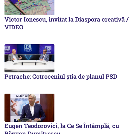
Victor Ionescu, invitat la Diaspora creativă /
VIDEO
Petrache: Cotroceniul știa de planul PSD
Eugen Teodorovici, la Ce Se Întâmplă, cu
Răzvan Dumitrescu