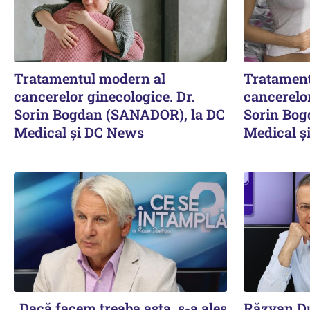
Tratamentul modern al
Tratament
cancerelor ginecologice. Dr.
cancerelor
Sorin Bogdan (SANADOR), la DC
Sorin Bog
Medical și DC News
Medical ș
„Dacă facem treaba asta, s-a ales
Răzvan Du