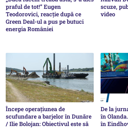
praful de tot!” Eugen
scuze, publ
Teodorovici, reacție după ce
video
Green Deal-ul a pus pe butuci
energia României
Începe operațiunea de
De la jurn
scufundare a barjelor în Dunăre
în Olanda.
/ Ilie Bolojan: Obiectivul este să
în Eindho