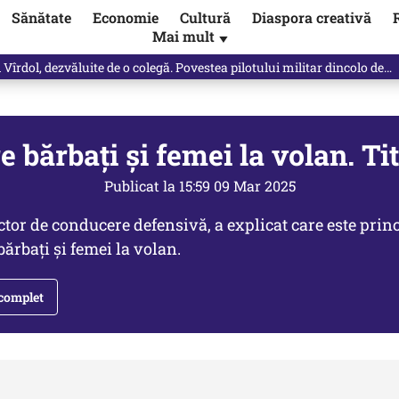
Sănătate
Economie
Cultură
Diaspora creativă
Mai mult
▼
vărat ce se întâmplă!“ Propunerea Oanei Gheorghiu care l-a uluit pe Eu
e bărbaţi şi femei la volan. Ti
Publicat la 15:59 09 Mar 2025
uctor de conducere defensivă, a explicat care este prin
 bărbaţi şi femei la volan.
 complet