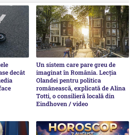
ele
Un sistem care pare greu de
oase decât
imaginat în România. Lecția
uedia
Olandei pentru politica
face
românească, explicată de Alina
Totti, o consilieră locală din
Eindhoven / video