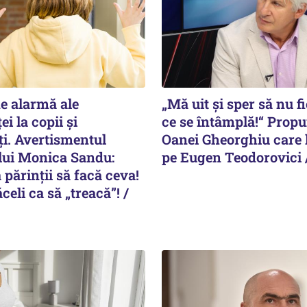
e alarmă ale
„Mă uit și sper să nu f
i la copii și
ce se întâmplă!“ Prop
ți. Avertismentul
Oanei Gheorghiu care l
lui Monica Sandu:
pe Eugen Teodorovici 
 părinții să facă ceva!
celi ca să „treacă”! /