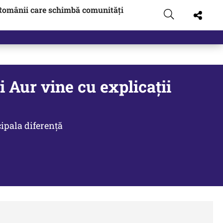
Românii care schimbă comunități
gen…
ti Aur vine cu explicaţii
cipala diferenţă