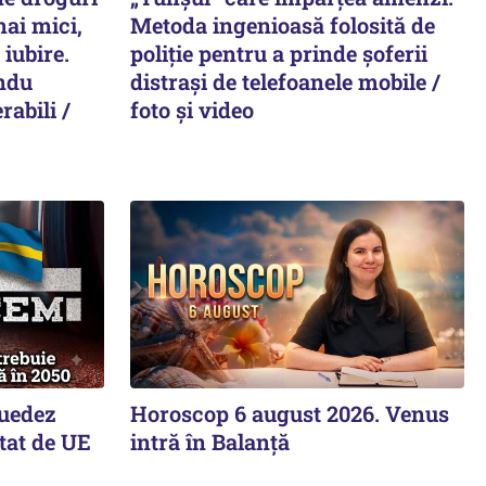
mai mici,
Metoda ingenioasă folosită de
 iubire.
poliție pentru a prinde șoferii
ndu
distrași de telefoanele mobile /
rabili /
foto și video
suedez
Horoscop 6 august 2026. Venus
tat de UE
intră în Balanță