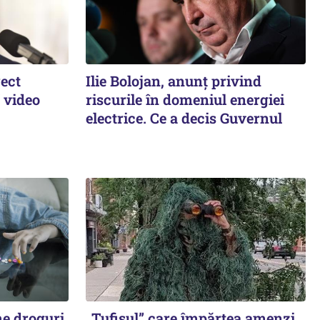
rect
Ilie Bolojan, anunț privind
 video
riscurile în domeniul energiei
electrice. Ce a decis Guvernul
e droguri
„Tufișul” care împărțea amenzi.