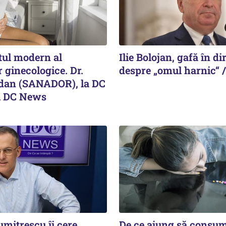
ul modern al
Ilie Bolojan, gafă în di
 ginecologice. Dr.
despre „omul harnic“ /
dan (SANADOR), la DC
i DC News
mitrescu îi cere
De ce ajung să consum