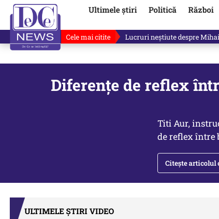
Ultimele știri
Politică
Război
Cele mai citite
„Mă uit și sper să nu fie ade
Diferenţe de reflex într
Titi Aur, instr
de reflex între
Citește articolul
ULTIMELE ȘTIRI VIDEO