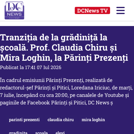
DCNews TV
Tranziția de la grădiniță la
școală. Prof. Claudia Chiru și
Mira Loghin, la Părinți Prezenți
Publicat la 17:41 07 Iul 2026
În cadrul emisiunii Părinți Prezenți, realizată de
redactorul-șef Părinți și Pitici, Loredana Iriciuc, de marți,
7 iulie, începând cu ora 20:00, pe canalele de Youtube și
paginile de Facebook Părinți și Pitici, DC News ș
parinti prezenti
claudia chiru
mira loghin
gradinita
scoala
elevi