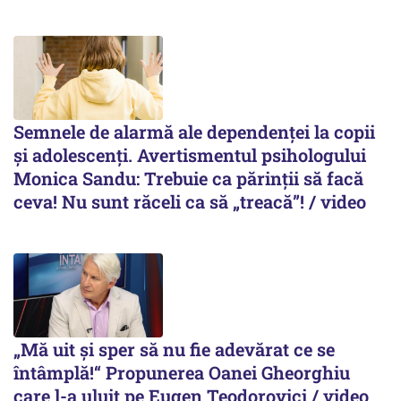
Semnele de alarmă ale dependenței la copii
și adolescenți. Avertismentul psihologului
Monica Sandu: Trebuie ca părinții să facă
ceva! Nu sunt răceli ca să „treacă”! / video
„Mă uit și sper să nu fie adevărat ce se
întâmplă!“ Propunerea Oanei Gheorghiu
care l-a uluit pe Eugen Teodorovici / video