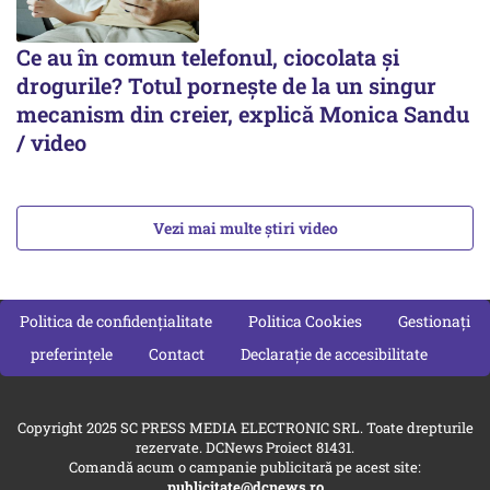
Ce au în comun telefonul, ciocolata și
drogurile? Totul pornește de la un singur
mecanism din creier, explică Monica Sandu
/ video
Vezi mai multe știri video
Politica de confidențialitate
Politica Cookies
Gestionați
preferințele
Contact
Declarație de accesibilitate
Copyright 2025 SC PRESS MEDIA ELECTRONIC SRL. Toate drepturile
rezervate. DCNews Proiect 81431.
Comandă acum o campanie publicitară pe acest site:
publicitate@dcnews.ro