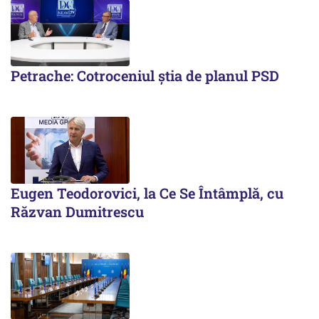
Petrache: Cotroceniul știa de planul PSD
Eugen Teodorovici, la Ce Se Întâmplă, cu
Răzvan Dumitrescu