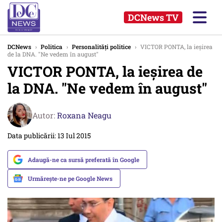
DCNews TV
DCNews
›
Politica
›
Personalități politice
›
VICTOR PONTA, la ieșirea
de la DNA. "Ne vedem în august"
VICTOR PONTA, la ieșirea de
la DNA. "Ne vedem în august"
Autor:
Roxana Neagu
Data publicării: 13 Iul 2015
Adaugă-ne ca sursă preferată în Google
Urmărește-ne pe Google News