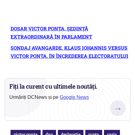
DOSAR VICTOR PONTA. ȘEDINȚĂ
EXTRAORDINARĂ ÎN PARLAMENT
SONDAJ AVANGARDE. KLAUS IOHANNIS VERSUS
VICTOR PONTA, ÎN ÎNCREDEREA ELECTORATULUI
Fiți la curent cu ultimele noutăți.
Urmăriți DCNews și pe
Google News
→
victor ponta
dna
declaratie
rupta
carja