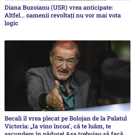
Diana Buzoianu (USR) vrea anticipate:
Altfel... oamenii revoltați nu vor mai vota
logic
Becali îl vrea plecat pe Bolojan de la Palatul
Victoria: „Ia vino încoa’, că te luăm, te
ascundem în pădure! Așa trebuiau să facă