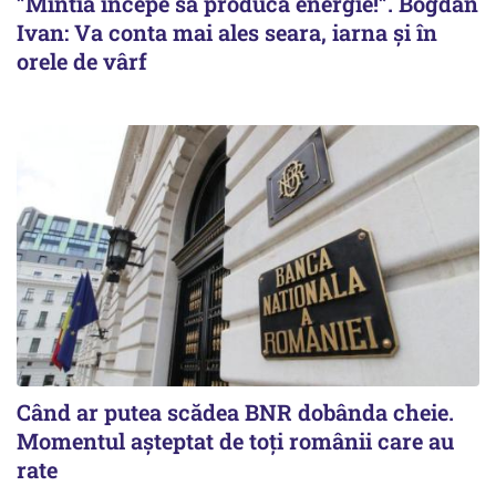
”Mintia începe să producă energie!”. Bogdan
Ivan: Va conta mai ales seara, iarna și în
orele de vârf
Când ar putea scădea BNR dobânda cheie.
Momentul aşteptat de toţi românii care au
rate