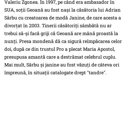
Valeriu Zgonea. În 1997, pe când era ambasador în
SUA, soţii Geoană au fost naşi la căsătoria lui Adrian
Sârbu cu creatoarea de modă Janine, de care acesta a
divorţat în 2003. Tinerii căsătoriţi sâmbătă nu ar
trebui să-şi facă griji că Geoană are mână proastă la
nunţi. Presa mondenă dă ca sigură reîmpăcarea celor
doi, după ce din trustul Pro a plecat Maria Apostol,
presupusa amantă care a destrămat celebrul cuplu.
Mai mult, Sărbu şi janine au fost văzuţi de câteva ori
împreună, în situaţii catalogate drept "tandre".