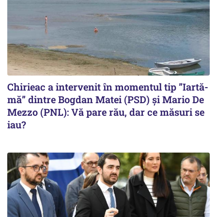
Chirieac a intervenit în momentul tip ”Iartă-
mă” dintre Bogdan Matei (PSD) și Mario De
Mezzo (PNL): Vă pare rău, dar ce măsuri se
iau?