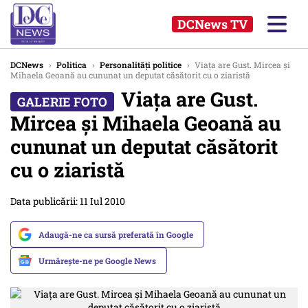
DCNews TV
DCNews
›
Politica
›
Personalități politice
›
Viaţa are Gust. Mircea şi
Mihaela Geoană au cununat un deputat căsătorit cu o ziaristă
Viaţa are Gust.
Mircea şi Mihaela Geoană au
cununat un deputat căsătorit
cu o ziaristă
Data publicării: 11 Iul 2010
Adaugă-ne ca sursă preferată în Google
Urmărește-ne pe Google News