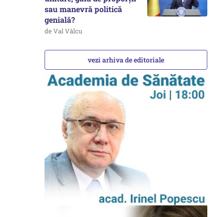
sau manevră politică
genială?
de Val Vâlcu
vezi arhiva de editoriale