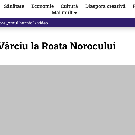
Sănătate
Economie
Cultură
Diaspora creativă
Mai mult
▼
spre „omul harnic“ / video
u Vârciu la Roata Norocului