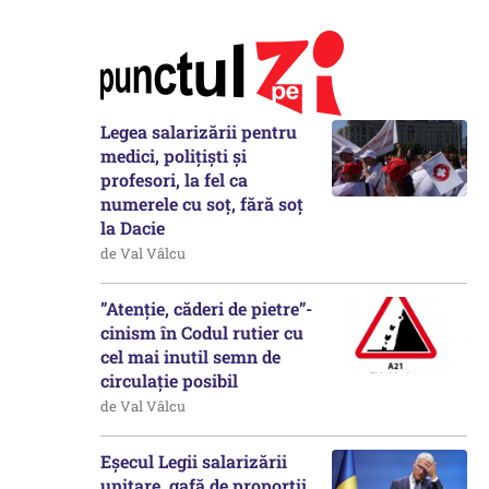
Legea salarizării pentru
medici, polițiști și
profesori, la fel ca
numerele cu soț, fără soț
la Dacie
de Val Vâlcu
”Atenție, căderi de pietre”-
cinism în Codul rutier cu
cel mai inutil semn de
circulație posibil
de Val Vâlcu
Eșecul Legii salarizării
unitare, gafă de proporții