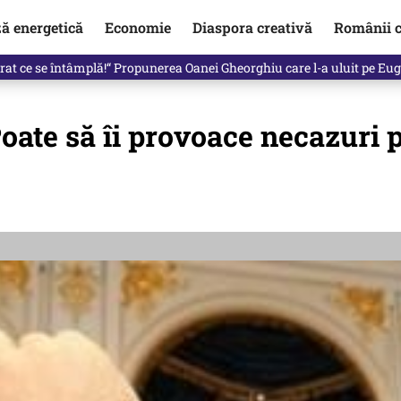
ză energetică
Economie
Diaspora creativă
Românii c
in electronic, decizia luată astăzi de Guvern pentru toți românii
Poate să îi provoace necazuri 