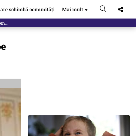
are schimbă comunități
Mai mult
▼
pe