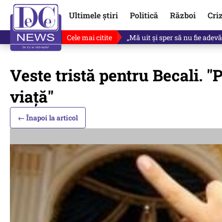
Ultimele știri
Politică
Război
Cri
Cele mai citite
Ce se întâmplă cu primul bulet
Veste tristă pentru Becali. "
viață"
← Înapoi la articol