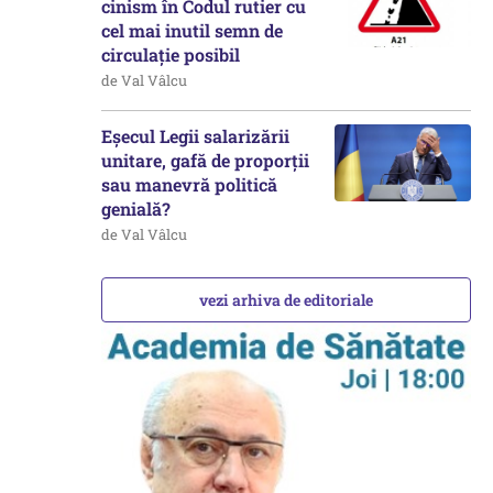
cinism în Codul rutier cu
cel mai inutil semn de
circulație posibil
de Val Vâlcu
Eșecul Legii salarizării
unitare, gafă de proporții
sau manevră politică
genială?
de Val Vâlcu
vezi arhiva de editoriale