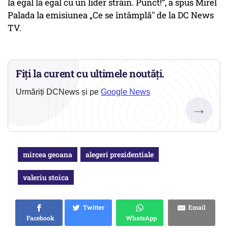
la egal la egal cu un lider străin. Punct!”, a spus Mirel
Palada la emisiunea „Ce se întâmplă" de la DC News
TV.
Fiți la curent cu ultimele noutăți.
Urmăriți DCNews și pe
Google News
→
mircea geoana
alegeri prezidentiale
valeriu stoica
Twitter
Email
Facebook
WhatsApp