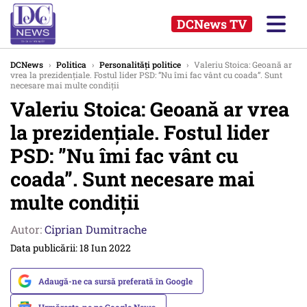
DCNews TV
DCNews
›
Politica
›
Personalități politice
›
Valeriu Stoica: Geoană ar
vrea la prezidențiale. Fostul lider PSD: ”Nu îmi fac vânt cu coada”. Sunt
necesare mai multe condiții
Valeriu Stoica: Geoană ar vrea
la prezidențiale. Fostul lider
PSD: ”Nu îmi fac vânt cu
coada”. Sunt necesare mai
multe condiții
Autor:
Ciprian Dumitrache
Data publicării: 18 Iun 2022
Adaugă-ne ca sursă preferată în Google