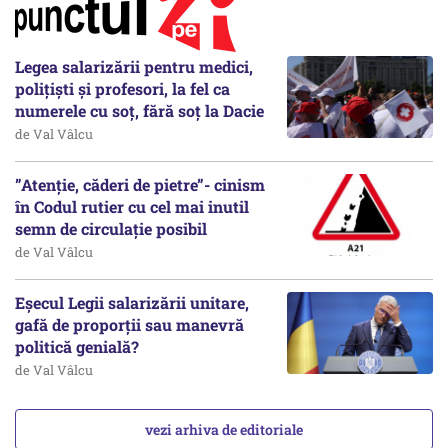
Legea salarizării pentru medici,
polițiști și profesori, la fel ca
numerele cu soț, fără soț la Dacie
de Val Vâlcu
”Atenție, căderi de pietre”- cinism
în Codul rutier cu cel mai inutil
semn de circulație posibil
de Val Vâlcu
Eșecul Legii salarizării unitare,
gafă de proporții sau manevră
politică genială?
de Val Vâlcu
vezi arhiva de editoriale