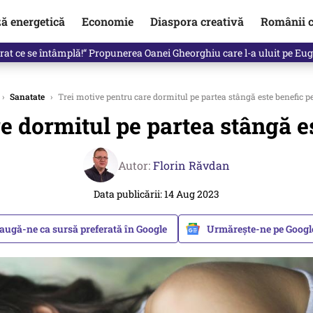
ză energetică
Economie
Diaspora creativă
Românii c
clinti pe Ilie Bolojan de la Palatul Victoria. Verdictul lui Bogdan Chiri
›
Sanatate
›
Trei motive pentru care dormitul pe partea stângă este benefic p
e dormitul pe partea stângă e
Autor:
Florin Răvdan
Data publicării: 14 Aug 2023
augă-ne ca sursă preferată în Google
Urmărește-ne pe Goog