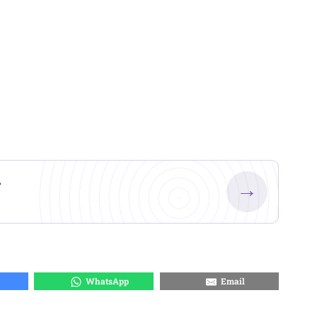
.
→
WhatsApp
Email