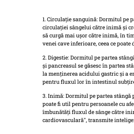
1. Circulație sanguină: Dormitul pe 
circulației sângelui către inimă și c
să curgă mai ușor către inimă, în ti
venei cave inferioare, ceea ce poate 
2. Digestie: Dormitul pe partea stâng
și pancreasul se găsesc în partea stâ
la menținerea acidului gastric și a 
pentru fluxul lor în intestinul subțir
3. Inimă: Dormitul pe partea stângă 
poate fi util pentru persoanele cu afe
îmbunătăți fluxul de sânge către ini
cardiovasculară", transmite inteligen