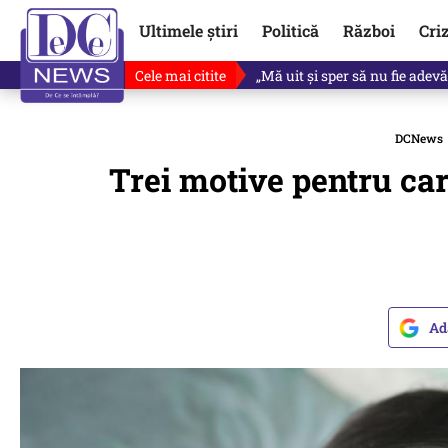
Ultimele știri
Politică
Război
Cri
Cele mai citite
Singurul lucru care l-ar putea 
DCNews
Trei motive pentru car
Ad