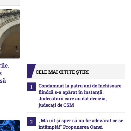
ile.
CELE MAI CITITE ȘTIRI
s
 să
Condamnat la patru ani de închisoare
fiindcă s-a apărat în instanță.
Judecătorii care au dat decizia,
judecați de CSM
„Mă uit și sper să nu fie adevărat ce se
întâmplă!“ Propunerea Oanei