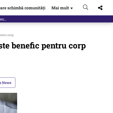
are schimbă comunități
Mai mult
▼
eac
entru corp
ste benefic pentru corp
le News