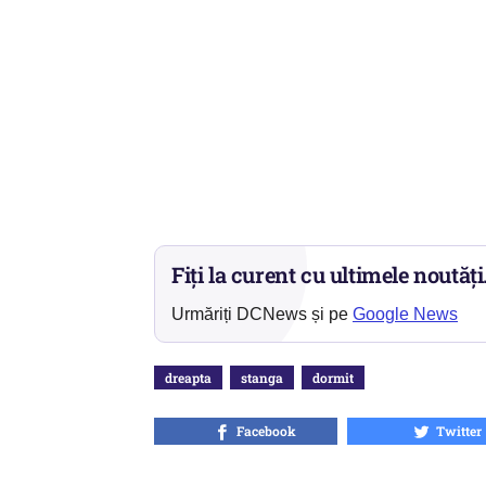
Fiți la curent cu ultimele noutăți
Urmăriți DCNews și pe
Google News
dreapta
stanga
dormit
Facebook
Twitter