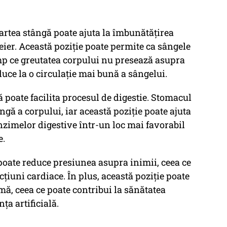
partea stângă poate ajuta la îmbunătățirea
reier. Această poziție poate permite ca sângele
mp ce greutatea corpului nu presează asupra
duce la o circulație mai bună a sângelui.
ă poate facilita procesul de digestie. Stomacul
ngă a corpului, iar această poziție poate ajuta
enzimelor digestive într-un loc mai favorabil
e.
poate reduce presiunea asupra inimii, ceea ce
cțiuni cardiace. În plus, această poziție poate
mă, ceea ce poate contribui la sănătatea
ţa artificială.