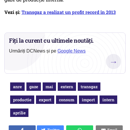
Vezi și:
Transgaz a realizat un profit record în 2013
Fiți la curent cu ultimele noutăți.
Urmăriți DCNews și pe
Google News
→
anre
gaze
mai
extern
transgaz
productie
export
consum
import
intern
aprilie
Twitter
Email