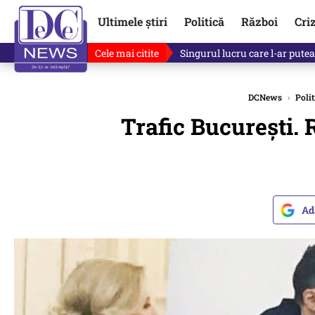
Ultimele știri
Politică
Război
Cri
Cele mai citite
Singurul lucru care l-ar putea 
DCNews
›
Polit
Trafic București.
Ad