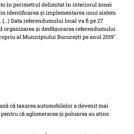
to în perimetrul delimitat în interiorul zonei
rin identificarea şi implementarea unui sistem
 (...) Data referendumului local va fi pe 27
vind organizarea şi desfăşurarea referendumului
propriu al Municipiului Bucureşti pe anul 2019".
ază că taxarea automobilelor a devenit mai
 pentru că aglomerarea şi poluarea au atins