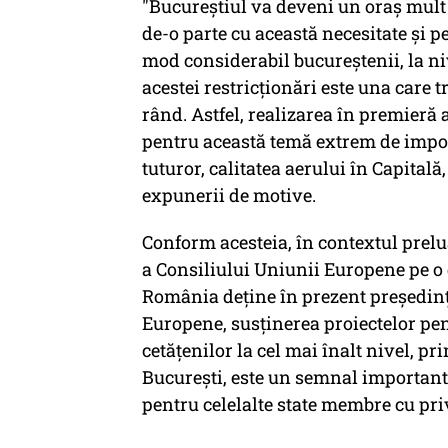
"Bucureştiul va deveni un oraş mult
de-o parte cu această necesitate şi p
mod considerabil bucureştenii, la ni
acestei restricţionări este una care 
rând. Astfel, realizarea în premieră
pentru această temă extrem de impor
tuturor, calitatea aerului în Capitală,
expunerii de motive.
Conform acesteia, în contextul preluă
a Consiliului Uniunii Europene pe o d
România deţine în prezent preşedinţ
Europene, susţinerea proiectelor pen
cetăţenilor la cel mai înalt nivel, p
Bucureşti, este un semnal important 
pentru celelalte state membre cu pr