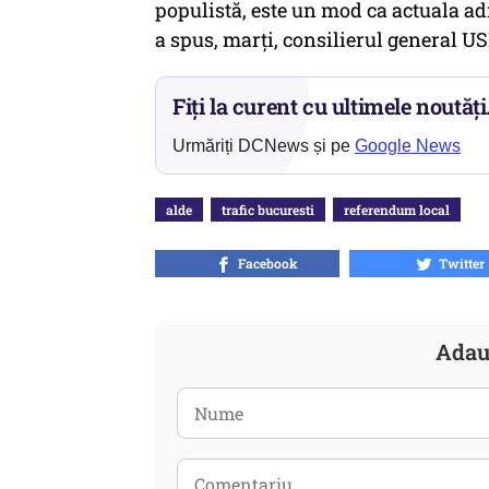
populistă, este un mod ca actuala ad
a spus, marţi, consilierul general 
Fiți la curent cu ultimele noutăți
Urmăriți DCNews și pe
Google News
alde
trafic bucuresti
referendum local
Facebook
Twitter
Adau