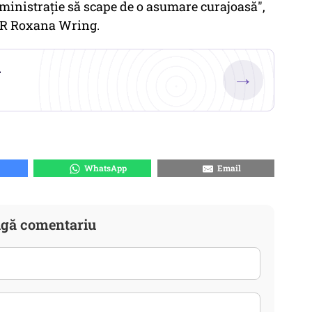
ministraţie să scape de o asumare curajoasă",
USR Roxana Wring.
.
→
WhatsApp
Email
gă comentariu