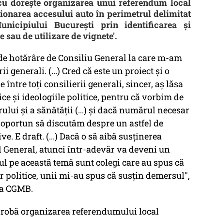
u doreşte organizarea unui referendum local
ţionarea accesului auto în perimetrul delimitat
unicipiului Bucureşti prin identificarea şi
sau de utilizare de vignete'.
t de hotărâre de Consiliu General la care m-am
i generali. (...) Cred că este un proiect şi o
 între toţi consilierii generali, sincer, aş lăsa
ce şi ideologiile politice, pentru că vorbim de
ului şi a sănătăţii (...) şi dacă numărul necesar
e oportun să discutăm despre un astfel de
 E draft. (...) Dacă o să aibă susţinerea
l General, atunci într-adevăr va deveni un
umul pe această temă sunt colegi care au spus că
or politice, unii mi-au spus că susţin demersul",
ţa CGMB.
 aprobă organizarea referendumului local