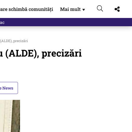
are schimbă comunități
Mai mult
▼
eac
(ALDE), precizări
 (ALDE), precizări
le News