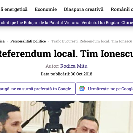
ză energetică
Economie
Diaspora creativă
Românii c
clinti pe Ilie Bolojan de la Palatul Victoria. Verdictul lui Bogdan Chiri
ica
›
Personalități politice
›
Trafic București. Referendum local. Tim Ionescu 
 Referendum local. Tim Ionescu
Autor:
Rodica Mitu
Data publicării: 30 Oct 2018
augă-ne ca sursă preferată în Google
Urmărește-ne pe Goog