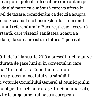
 mai puţin poluat. Întrucât ne confruntăm pe
e de altă parte cu o măsură care va afecta în
vel de taxare, considerăm că decizia asupra
trebuie să aparţină bucureştenilor în primul
 a unui referendum în Bucureşti este necesară
tantă, care vizează sănătatea noastră a
 dar şi taxarea noastră a tuturor", potrivit
rii de la 1 ianuarie 2019 a preşedinţiei rotative
urată de şase luni şi în contextul în care
ia "din umbră" a Consiliului Uniunii
tru protecţia mediului şi a sănătăţii
rin voturile Consiliului General al Municipiului
atât pentru celelalte oraşe din România, cât şi
ivire la angajamentul nostru european.