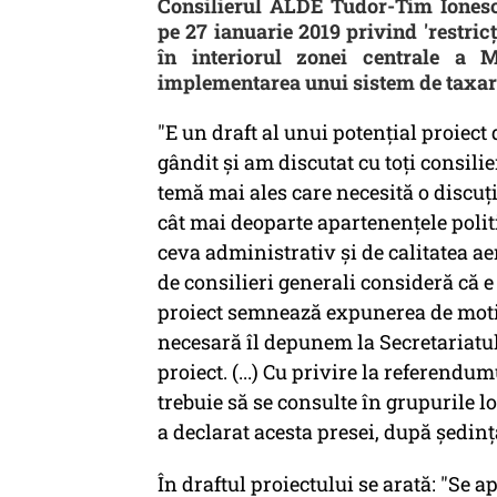
Consilierul ALDE Tudor-Tim Ionesc
pe 27 ianuarie 2019 privind 'restric
în interiorul zonei centrale a M
implementarea unui sistem de taxare 
"E un draft al unui potenţial proiec
gândit şi am discutat cu toţi consilieri
temă mai ales care necesită o discuţie
cât mai deoparte apartenenţele politi
ceva administrativ şi de calitatea aer
de consilieri generali consideră că 
proiect semnează expunerea de motive.
necesară îl depunem la Secretariatu
proiect. (...) Cu privire la referend
trebuie să se consulte în grupurile l
a declarat acesta presei, după şedin
În draftul proiectului se arată: "Se