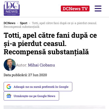
DCNews TV
DCNews
›
Sport
›
Totti, apel către fani după ce şi-a pierdut ceasul.
Recompensă substanţială
Totti, apel către fani după ce
şi-a pierdut ceasul.
Recompensă substanţială
Autor:
Mihai Ciobanu
Data publicării: 27 Iun 2020
Adaugă-ne ca sursă preferată în Google
Urmărește-ne pe Google News