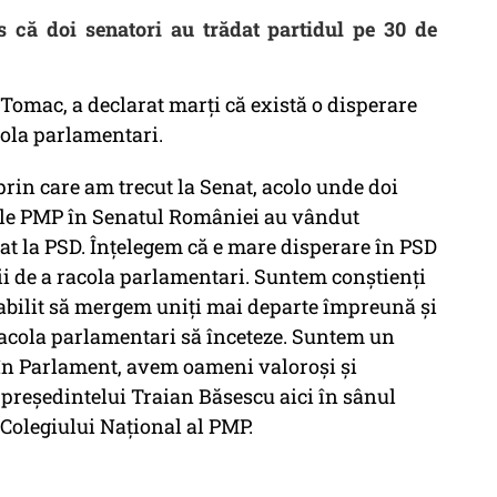
că doi senatori au trădat partidul pe 30 de
Tomac, a declarat marţi că există o disperare
cola parlamentari.
prin care am trecut la Senat, acolo unde doi
stele PMP în Senatul României au vândut
dat la PSD. Înţelegem că e mare disperare în PSD
ţii de a racola parlamentari. Suntem conştienţi
abilit să mergem uniţi mai departe împreună şi
racola parlamentari să înceteze. Suntem un
i în Parlament, avem oameni valoroşi şi
 preşedintelui Traian Băsescu aici în sânul
Colegiului Naţional al PMP.