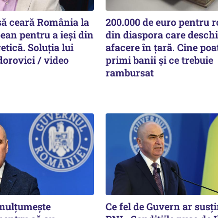
 să ceară România la
200.000 de euro pentru 
ean pentru a ieși din
din diaspora care deschi
etică. Soluția lui
afacere în țară. Cine poa
orovici / video
primi banii și ce trebuie
rambursat
 mulțumește
Ce fel de Guvern ar susț