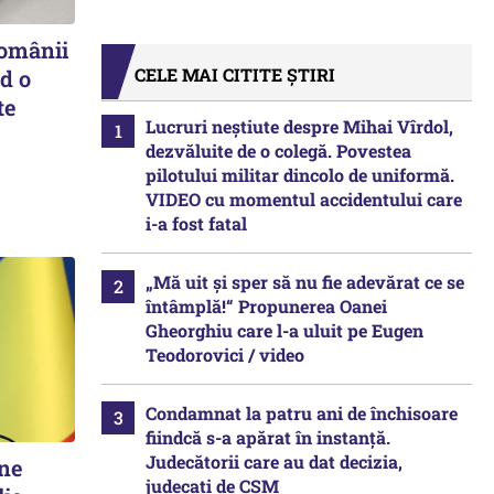
românii
CELE MAI CITITE ȘTIRI
d o
te
Lucruri neștiute despre Mihai Vîrdol,
dezvăluite de o colegă. Povestea
pilotului militar dincolo de uniformă.
VIDEO cu momentul accidentului care
i-a fost fatal
„Mă uit și sper să nu fie adevărat ce se
întâmplă!“ Propunerea Oanei
Gheorghiu care l-a uluit pe Eugen
Teodorovici / video
Condamnat la patru ani de închisoare
fiindcă s-a apărat în instanță.
Judecătorii care au dat decizia,
ine
judecați de CSM