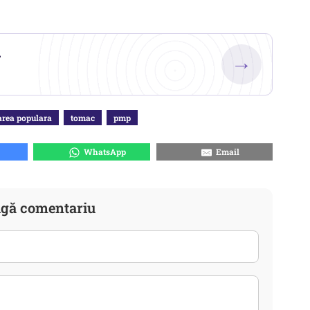
.
→
area populara
tomac
pmp
WhatsApp
Email
gă comentariu