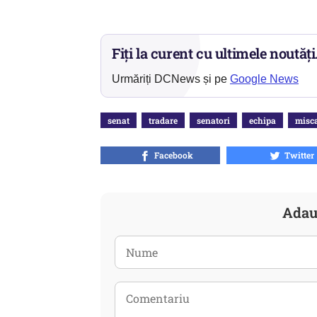
Fiți la curent cu ultimele noutăți
Urmăriți DCNews și pe
Google News
senat
tradare
senatori
echipa
misc
Facebook
Twitter
Adau