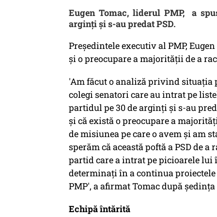
Eugen Tomac, liderul PMP, a spus 
arginţi şi s-au predat PSD.
Preşedintele executiv al PMP, Eugen 
şi o preocupare a majorităţii de a ra
'Am făcut o analiză privind situaţia 
colegi senatori care au intrat pe li
partidul pe 30 de arginţi şi s-au pre
şi că există o preocupare a majorită
de misiunea pe care o avem şi am st
sperăm că această poftă a PSD de a 
partid care a intrat pe picioarele lu
determinaţi în a continua proiectele
PMP', a afirmat Tomac după şedinţa 
Echipă întărită