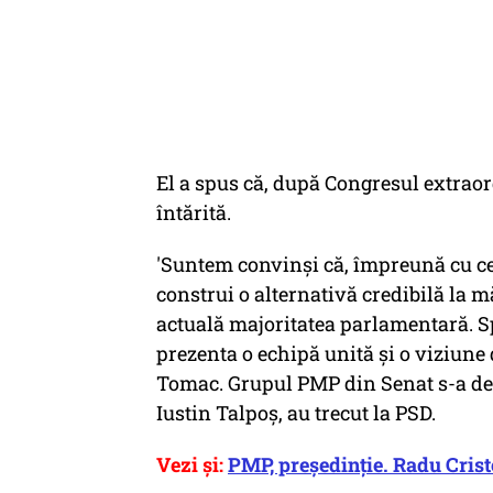
El a spus că, după Congresul extraor
întărită.
'Suntem convinşi că, împreună cu ce
construi o alternativă credibilă la m
actuală majoritatea parlamentară. S
prezenta o echipă unită şi o viziune 
Tomac. Grupul PMP din Senat s-a desf
Iustin Talpoş, au trecut la PSD.
Vezi şi:
PMP, președinție. Radu Cris