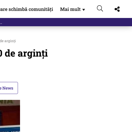
are schimbă comunități
Mai mult
▼
de arginţi
 de arginţi
le News