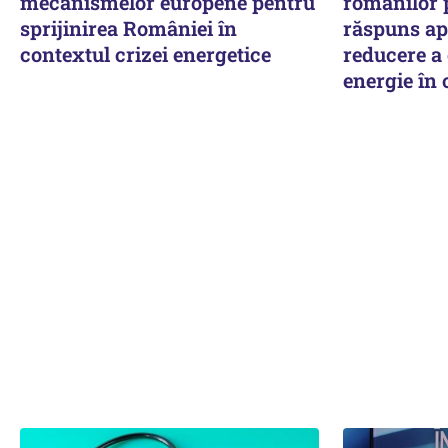
mecanismelor europene pentru
românilor 
sprijinirea României în
răspuns ape
contextul crizei energetice
reducere a
energie în 