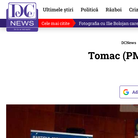
Ultimele știri
Politică
Război
Cri
Cele mai citite
Lucruri neștiute despre Mihai 
DCNews
Tomac (PMP
Ad