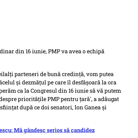
dinar din 16 iunie, PMP va avea o echipă
ilalţi parteneri de bună credinţă, vom putea
ăcelul şi dezmăţul pe care îl desfăşoară la ora
perăm ca la Congresul din 16 iunie să vă putem
despre priorităţile PMP pentru ţară', a adăugat
iinţat după ce doi senatori, Ion Ganea şi
tescu: Mă gândesc serios să candidez