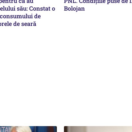
pentru că au
PNL. Condițiile puse de I
lului său: Constat o
Bolojan
 consumului de
orele de seară