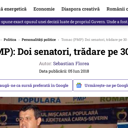
ză energetică
Economie
Diaspora creativă
Românii c
Vîrdol, dezvăluite de o colegă. Povestea pilotului militar dincolo de…
›
Politica
›
Personalități politice
›
Tomac (PMP): Doi senatori, trădare pe 30 
): Doi senatori, trădare pe 30
Autor:
Sebastian Florea
Data publicării: 05 Iun 2018
augă-ne ca sursă preferată în Google
Urmărește-ne pe Goog